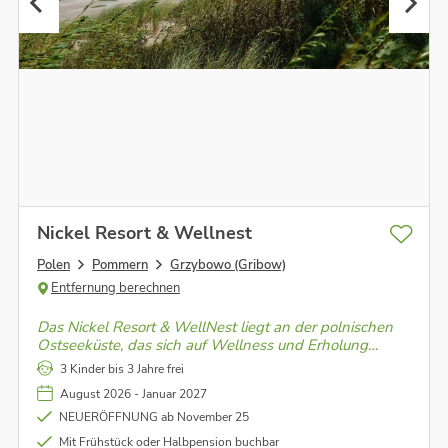
Nickel Resort & Wellnest
Polen
Pommern
Grzybowo (Gribow)
Entfernung berechnen
Das Nickel Resort & WellNest liegt an der polnischen
Ostseeküste, das sich auf Wellness und Erholung
spezialisiert hat. Es liegt in der Nähe eines
3 Kinder bis 3 Jahre frei
Küstenwaldes und des Strandes und bietet einen
August 2026 - Januar 2027
Wellnessbereich mit Wasseranwendungen, Saunen,
Fitness uvm.
NEUERÖFFNUNG ab November 25
Mit Frühstück oder Halbpension buchbar