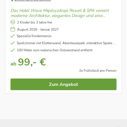
Das Hotel Wave Międzyzdroje Resort & SPA vereint
moderne Architektur, elegantes Design und eine
exklusive Lage direkt an der Ostseeküste. Gäste
2 Kinder bis 3 Jahre frei
erwarten lichtdurchflutete Zimmer, ein großzügiger
August 2026 - Januar 2027
Spa-Bereich und vielfältige Freizeitmöglichkeiten.
Spezielle Kindermenüs
Spielzimmer mit Kletterwand, Abenteuerpark, interaktive Spiele und Kinderspielplatz im Freien
100 Meter vom malerischen Ostseestrand entfernt
99,- €
ab
2x Frühstück pro Person
Zum Angebot