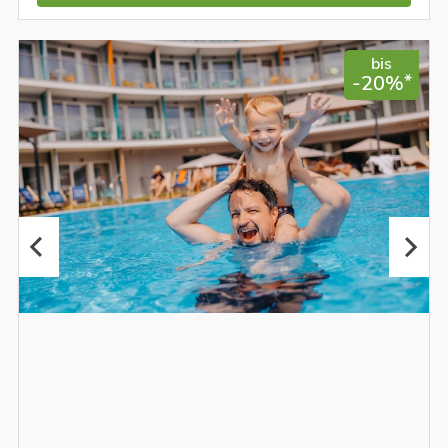
bis
*
-20%