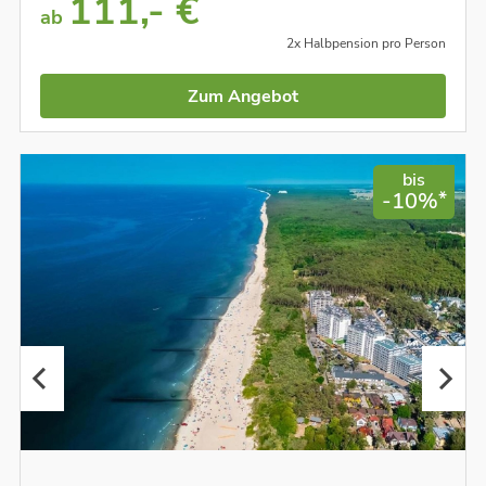
111,- €
ab
2x Halbpension pro Person
Zum Angebot
bis
*
-10%