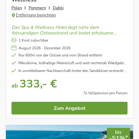
Polen
Pommern
Dabki
Entfernung berechnen
Das Spa & Wellness Hotel liegt nahe dem
feinsandigen Ostseestrand und bietet erholsame
Auszeiten mit komfortablen Zimmern, einem modernen
1 Kind zubuchbar
Spa- und Wellnessbereich sowie vielfältigen
August 2026 - Dezember 2026
Entspannungs- und Freizeitmöglichkeiten.
Nur 600m von der Ostsee und vom Strand entfernt
Mikroklima, Jodhaltige Meeresluft und weit reichende Waldgebiete garantieren einen erholsamen und gesunden Aufenthalt.
In unmittelbaren Nachbarschaft hinter den Sanddünen erstreckt sich ein breiter und feinsandiger Strand
333,- €
ab
7x Vollpension pro Person
Zum Angebot
bis
*
-51%