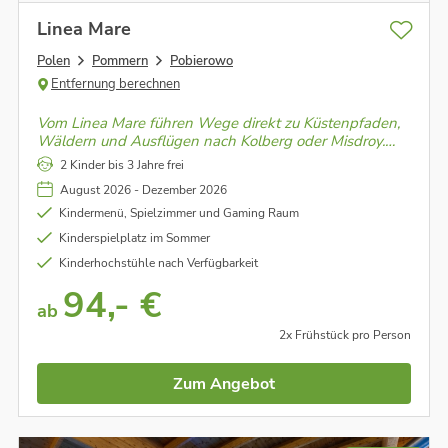
Linea Mare
Polen
Pommern
Pobierowo
Entfernung berechnen
Vom Linea Mare führen Wege direkt zu Küstenpfaden,
Wäldern und Ausflügen nach Kolberg oder Misdroy.
Moderne Eleganz trifft auf Ostseeenergie – perfekt für
2 Kinder bis 3 Jahre frei
Tage voller Bewegung, Licht und neuer Eindrücke.
August 2026 - Dezember 2026
Kindermenü, Spielzimmer und Gaming Raum
Kinderspielplatz im Sommer
Kinderhochstühle nach Verfügbarkeit
94,- €
ab
2x Frühstück pro Person
Zum Angebot