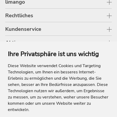
limango
Rechtliches
Kundenservice
Aktionen
Ihre Privatsphäre ist uns wichtig
Shop
Diese Website verwendet Cookies und Targeting
Technologien, um Ihnen ein besseres Internet-
* Die Ersparnis bezieht sich auf die aktuellen Listenpreise der Hotels, bei
Paketangeboten auf die Summe der Preise der Einzelleistungen.
Erlebnis zu ermöglichen und die Werbung, die Sie
**Streichpreise beziehen sich auf die ursprünglichen Preise des Reiseveranstalters.
sehen, besser an Ihre Bedürfnisse anzupassen. Diese
Technologien nutzen wir außerdem, um Ergebnisse
zu messen, um zu verstehen, woher unsere Besucher
kommen oder um unsere Website weiter zu
entwickeln.