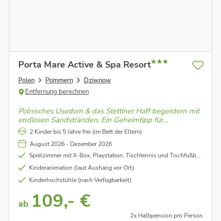
Porta Mare Active & Spa Resort
Polen
Pommern
Dziwnow
Entfernung berechnen
Polnisches Usedom & das Stettiner Haff begeistern mit
endlosen Sandstränden. Ein Geheimtipp für
entspannte Ostsee-Momente.
2 Kinder bis 5 Jahre frei (im Bett der Eltern)
August 2026 - Dezember 2026
Spielzimmer mit X-Box, Playstation, Tischtennis und Tischfußball (nach Verfügbarkeit)
Kinderanimation (laut Aushang vor Ort)
Kinderhochstühle (nach Verfügbarkeit)
109,- €
ab
2x Halbpension pro Person