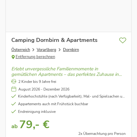
Camping Dornbirn & Apartments
Österreich
Vorarlberg
Dornbirn
Entfernung berechnen
Erlebt unvergessliche Familienmomente in
gemütlichen Apartments – das perfektes Zuhause in
der Natur, wo Abenteuer und Entspannung auf Euch
2 Kinder bis 9 Jahre frei
warten! Zahlreiche kostenfreie Add-ons inklusive!
August 2026 - Dezember 2026
Kinderhochstühle (nach Verfügbarkeit), Mal- und Spielsachen und Kinderbücher
Appartements auch mit Frühstück buchbar
Endreinigung inklusive
79,- €
ab
2x Übernachtung pro Person