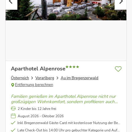
Aparthotel Alpenrose
Österreich
Vorarlberg
Au im Bregenzerwald
Entfernung berechnen
Familien genießen im Aparthotel Alpenrose nicht nur
großzügigen Wohnkomfort, sondern profitieren auch
von der kostenlosen Nutzung der Bergbahnen und
2 Kinder bis 12 Jahre frei
Schwimmbäder der Region.
August 2026 - Oktober 2026
Inkl Bregenzerwald Gäste-Card mit kostenloser Nutzung der Bergbahnen, Eintritt in die Schwimmbäder uwv. - unter Vorbehalt (genauere Infos im Link unter dem Punkt "Leistungen")
Late Check-Out bis 14:00 Uhr pro gebuchter Kategorie und Aufenthalt im Wert von ca. EUR 45,00