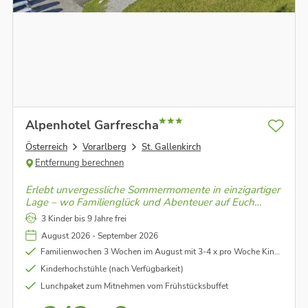
Alpenhotel Garfrescha
Österreich
Vorarlberg
St. Gallenkirch
Entfernung berechnen
Erlebt unvergessliche Sommermomente in einzigartiger
Lage – wo Familienglück und Abenteuer auf Euch
warten. Genießet gemeinsame Zeit in der
3 Kinder bis 9 Jahre frei
atemberaubenden Natur und schafft Erinnerungen, die
August 2026 - September 2026
ein Leben lang halten.
Familienwochen 3 Wochen im August mit 3-4 x pro Woche Kinderprogramm für Kinder von 6 - 13 Jahren sowie 1-2 x geführte Wanderung oder Mountainbiketour
Kinderhochstühle (nach Verfügbarkeit)
Lunchpaket zum Mitnehmen vom Frühstücksbuffet