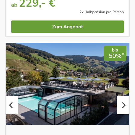
229,- €
ab
2x Halbpension pro Person
Zum Angebot
bis
*
-50%