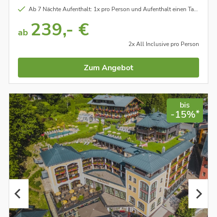
Ab 7 Nächte Aufenthalt: 1x pro Person und Aufenthalt einen Tag E-Bike Verleih im Wert von ca. € 50,00 inklusive
239,- €
ab
2x All Inclusive pro Person
Zum Angebot
bis
*
-15%