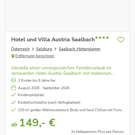
Hotel und Villa Austria Saalbach
Österreich
Salzburg
Saalbach-Hinterglemm
Entfernung berechnen
Genieße einen unvergesslichen Familienurlaub im
renovierten Hotel Austria Saalbach mit modernen
Zimmern, Joker Card, neuem Außenpool und dem
2 Kinder bis 6 Jahre frei
Restaurant "The Buffet" mit täglichen Themenbuffets.
August 2026 - September 2026
Kinderspielplatz
Kinderhochstühle (nach Verfügbarkeit)
220 m² großer Wellnessbereich Body und Soul Chillax mit Finnischer Sauna, Aromadampfbad, Infrarotkabine, Ruheraum, Erfrischungsbereich mit Trinkbrunnen und NEU: Outdoor-Hallenbad
149,- €
ab
2x Halbpension Plus pro Person