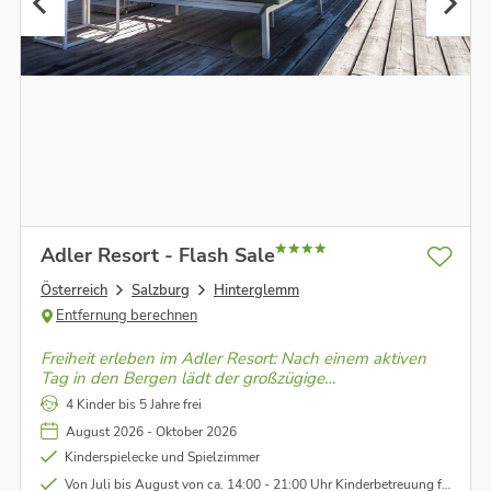
Adler Resort - Flash Sale
Österreich
Salzburg
Hinterglemm
Entfernung berechnen
Freiheit erleben im Adler Resort: Nach einem aktiven
Tag in den Bergen lädt der großzügige
Wellnessbereich zum Abschalten ein – mit einem
4 Kinder bis 5 Jahre frei
beheizten Pool und dem wohl schönsten
August 2026 - Oktober 2026
Panoramablick ins Tal.
Kinderspielecke und Spielzimmer
Von Juli bis August von ca. 14:00 - 21:00 Uhr Kinderbetreuung für Kinder ab 3 Jahre