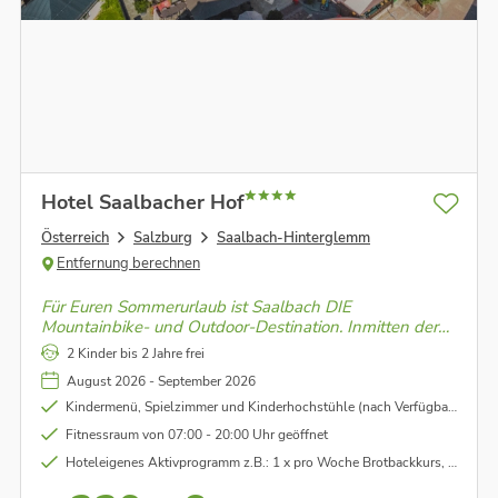
Hotel Saalbacher Hof
Österreich
Salzburg
Saalbach-Hinterglemm
Entfernung berechnen
Für Euren Sommerurlaub ist Saalbach DIE
Mountainbike- und Outdoor-Destination. Inmitten der
sattgrünen Pinzgauer Grasberge erwartet Euch auf den
2 Kinder bis 2 Jahre frei
Gipfeln ein Panorama, das in seiner Schönheit nicht zu
August 2026 - September 2026
übertreffen ist.
Kindermenü, Spielzimmer und Kinderhochstühle (nach Verfügbarkeit)
Fitnessraum von 07:00 - 20:00 Uhr geöffnet
Hoteleigenes Aktivprogramm z.B.: 1 x pro Woche Brotbackkurs, 1 x pro Woche Wildkräutersalzherstellung, 1 x pro Woche geführte Biketour, 1 x pro Woche Crew & Guest Run, 1 x pro Woche Yoga u.v.m. (lt. Aushang vor Ort)