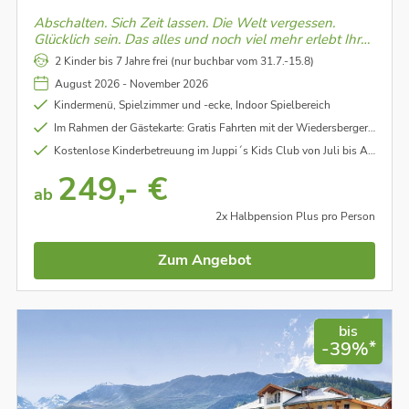
Abschalten. Sich Zeit lassen. Die Welt vergessen.
Glücklich sein. Das alles und noch viel mehr erlebt Ihr
im Boutique Hotel im Alpbachtal.
2 Kinder bis 7 Jahre frei (nur buchbar vom 31.7.-15.8)
August 2026 - November 2026
Kindermenü, Spielzimmer und -ecke, Indoor Spielbereich
Im Rahmen der Gästekarte: Gratis Fahrten mit der Wiedersbergerhornbahn (mit dem Lauserland) und die Reither Kogel Bahn - unter Vorbehalt
Kostenlose Kinderbetreuung im Juppi´s Kids Club von Juli bis August - unter Vorbehalt
249,- €
ab
2x Halbpension Plus pro Person
Zum Angebot
bis
*
-39%