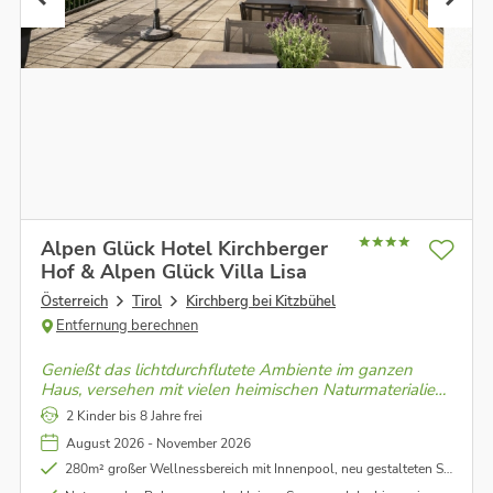
Alpen Glück Hotel Kirchberger
Hof & Alpen Glück Villa Lisa
Österreich
Tirol
Kirchberg bei Kitzbühel
Entfernung berechnen
Genießt das lichtdurchflutete Ambiente im ganzen
Haus, versehen mit vielen heimischen Naturmaterialien
und plätschert im Glückspool um die Sorgen hinter
2 Kinder bis 8 Jahre frei
euch zu lassen. Einfach zum Wohlfühlen!
August 2026 - November 2026
280m² großer Wellnessbereich mit Innenpool, neu gestalteten Saunabereich, Erlebnisdusche uvm.