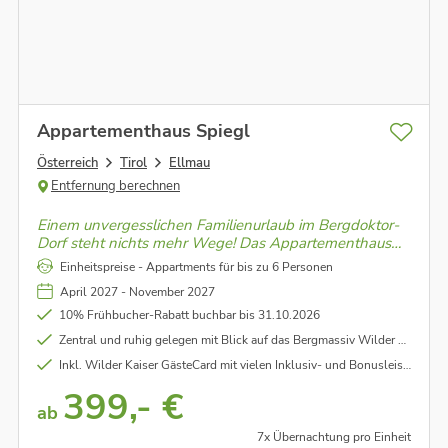
Appartementhaus Spiegl
Österreich
Tirol
Ellmau
Entfernung berechnen
Einem unvergesslichen Familienurlaub im Bergdoktor-
Dorf steht nichts mehr Wege! Das Appartementhaus
befindet sich direkt in Ellmau und doch in ruhiger Lage.
Einheitspreise - Appartments für bis zu 6 Personen
Es erwarten Euch moderne und helle Appartements
April 2027 - November 2027
mit Blick auf den Wilden Kaiser!
10% Frühbucher-Rabatt buchbar bis 31.10.2026
Zentral und ruhig gelegen mit Blick auf das Bergmassiv Wilder Kaiser
Inkl. Wilder Kaiser GästeCard mit vielen Inklusiv- und Bonusleistungen (wie Ermäßigung bei den Sommerbergbahn-Tickets, Bäder, Radverleih , kostenloser Postbus, Wanderbus Kaiserjet, uvm.)
399,- €
ab
7x Übernachtung pro Einheit