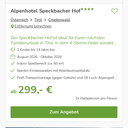
Alpenhotel Speckbacher Hof
Österreich
Tirol
Gnadenwald
Entfernung berechnen
Der Speckbacher Hof ist ideal für Euren nächsten
Familienurlaub in Tirol. In dem 4-Sterne-Hotel werdet
Ihr mit Kulinarik, Wellness & einem umfassenden
2 Kinder bis 14 Jahre frei
Freizeitprogramm verwöhnt.
August 2026 - Oktober 2026
Indoor Spielbereich (ca. 60 m²)
Speckis Kinderparadies mit Abenteuerspielplatz
Profi-Trampolinanlage (gegen Gebühr) und 18-Loch-Alpengolfanlage (gegen Gebühr)
299,- €
ab
2x Halbpension pro Person
Zum Angebot