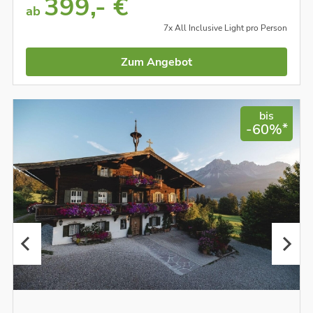
399,- €
ab
7x All Inclusive Light pro Person
Zum Angebot
bis
*
-60%