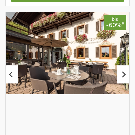
bis
*
-60%