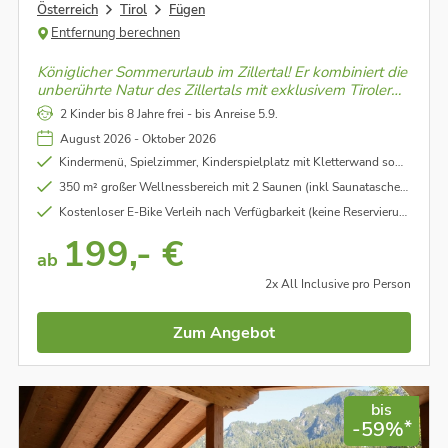
Österreich
Tirol
Fügen
Entfernung berechnen
Königlicher Sommerurlaub im Zillertal! Er kombiniert die
unberührte Natur des Zillertals mit exklusivem Tiroler
Urlaubsflair. Er sorgt für einen perfekten Mix aus dem
2 Kinder bis 8 Jahre frei - bis Anreise 5.9.
geliebten Aktivsein und süßen Nichtstun.
August 2026 - Oktober 2026
Kindermenü, Spielzimmer, Kinderspielplatz mit Kletterwand sowie Kinderhochstühle (nach Verfügbarkeit)
350 m² großer Wellnessbereich mit 2 Saunen (inkl Saunatasche), Dampfbad, Ruheraum und Erlebnisdusche
Kostenloser E-Bike Verleih nach Verfügbarkeit (keine Reservierung möglich) im Wert von € 45,00 pro Tag/pro Rad.
199,- €
ab
2x All Inclusive pro Person
Zum Angebot
bis
*
-59%