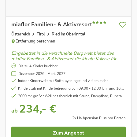
miaflor Familien- & Aktivresort
Österreich
Tirol
Ried im Oberinntal
Entfernung berechnen
Eingebettet in die verschneite Bergwelt bietet das
miaflor Familien- & Aktivresort die ideale Kulisse für
einen unvergesslichen Winterurlaub. Genieße den
Bis zu 4 Kinder buchbar
Winter in vollen Zügen, und schaffe Erinnerungen, die
Dezember 2026 - April 2027
bleiben.
Indoor Kinderwelt mit Softplayanlage und vielem mehr
Kinderclub mit Kinderbetreuung von 09:00 - 12:00 Uhr und 16:00 - 20:00 Uhr für Kinder ab 3 Jahren.
2000 m² großer Wellnessbereich mit Sauna, Dampfbad, Ruheraum und Tepidarium
234,- €
ab
2x Halbpension Plus pro Person
Zum Angebot