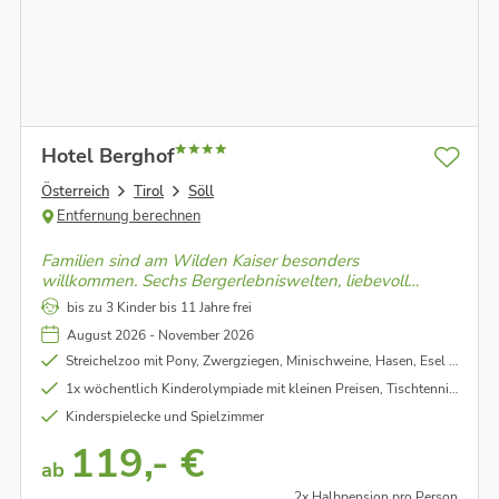
Hotel Berghof
Österreich
Tirol
Söll
Entfernung berechnen
Familien sind am Wilden Kaiser besonders
willkommen. Sechs Bergerlebniswelten, liebevoll
gestaltet und jede ihre eigene Geschichte und
bis zu 3 Kinder bis 11 Jahre frei
Faszination, machen das Familienangebot der Region
August 2026 - November 2026
einzigartig in Tirol.
Streichelzoo mit Pony, Zwergziegen, Minischweine, Hasen, Esel uvm.
1x wöchentlich Kinderolympiade mit kleinen Preisen, Tischtennisturnieren und hauseigenem Animationsprogramm
Kinderspielecke und Spielzimmer
119,- €
ab
2x Halbpension pro Person