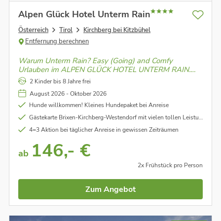
Alpen Glück Hotel Unterm Rain
Österreich
Tirol
Kirchberg bei Kitzbühel
Entfernung berechnen
Warum Unterm Rain? Easy (Going) and Comfy
Urlauben im ALPEN GLÜCK HOTEL UNTERM RAIN.
Tradition trifft Alpinen Lifestyle in Kirchberg bei
2 Kinder bis 8 Jahre frei
Kitzbühel.
August 2026 - Oktober 2026
Hunde willkommen! Kleines Hundepaket bei Anreise
Gästekarte Brixen-Kirchberg-Westendorf mit vielen tollen Leistungen und Ermäßigungen
4=3 Aktion bei täglicher Anreise in gewissen Zeiträumen
146,- €
ab
2x Frühstück pro Person
Zum Angebot