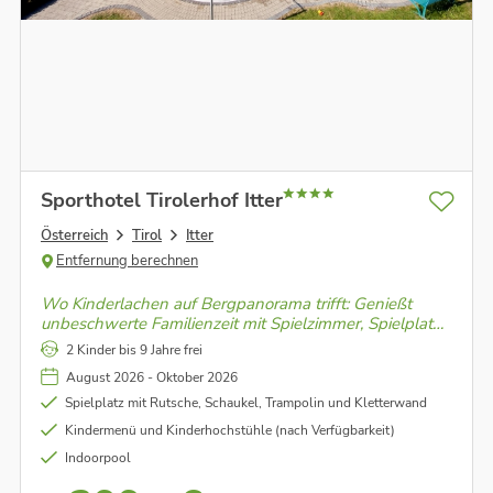
Sporthotel Tirolerhof Itter
Österreich
Tirol
Itter
Entfernung berechnen
Wo Kinderlachen auf Bergpanorama trifft: Genießt
unbeschwerte Familienzeit mit Spielzimmer, Spielplatz
und jeder Menge Natur direkt vor der Tür – für kleine
2 Kinder bis 9 Jahre frei
Entdecker und große Genießer!
August 2026 - Oktober 2026
Spielplatz mit Rutsche, Schaukel, Trampolin und Kletterwand
Kindermenü und Kinderhochstühle (nach Verfügbarkeit)
Indoorpool