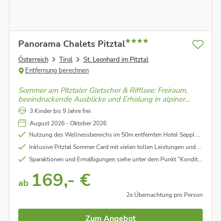
Panorama Chalets Pitztal
Österreich
Tirol
St. Leonhard im Pitztal
Entfernung berechnen
Sommer am Pitztaler Gletscher & Rifflsee: Freiraum,
beeindruckende Ausblicke und Erholung in alpiner
Höhenluft. Genieße das Gletscherpanorama, saftige
3 Kinder bis 9 Jahre frei
Wiesen und kristallklare Bergseen.
August 2026 - Oktober 2026
Nutzung des Wellnessbereichs im 50m entfernten Hotel Seppl mit Sauna, Innen- und Außenpool (gegen Gebühr)
Inklusive Pitztal Sommer Card mit vielen tollen Leistungen und Ermäßigungen (genauere Infos im Link unter dem Punkt "Leistungen")
Sparaktionen und Ermäßigungen siehe unter dem Punkt "Konditionen"
169,- €
ab
2x Übernachtung pro Person
Zum Angebot