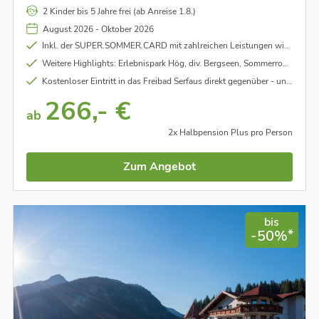
Super.Sommer.Card stehen Ihnen die Bergwelt und
2 Kinder bis 5 Jahre frei (ab Anreise 1.8.)
zahlreiche Attraktionen der Region ganz unkompliziert
August 2026 - Oktober 2026
offen.
Inkl. der SUPER.SOMMER.CARD mit zahlreichen Leistungen wie: Gondelhopping (unlimitierte Nutzung der geöffneten Bergbahnen in Serfaus-Fiss-Ladis), Kinderanimation mit abwechslungsreichem Programm, Geführte Wanderungen, uvm. - unter Vorbehalt
Weitere Highlights: Erlebnispark Hög, div. Bergseen, Sommerrodelbahnen, Hochseilgarten, Themenwege und Abenteuerberge
Kostenloser Eintritt in das Freibad Serfaus direkt gegenüber - unter Vorbehalt
266,- €
ab
2x Halbpension Plus pro Person
Zum Angebot
bis
*
-50%