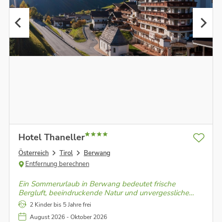
Hotel Thaneller
Österreich
Tirol
Berwang
Entfernung berechnen
Ein Sommerurlaub in Berwang bedeutet frische
Bergluft, beeindruckende Natur und unvergessliche
Momente der Ruhe und Freiheit mitten in den Tiroler
2 Kinder bis 5 Jahre frei
Alpen.
August 2026 - Oktober 2026