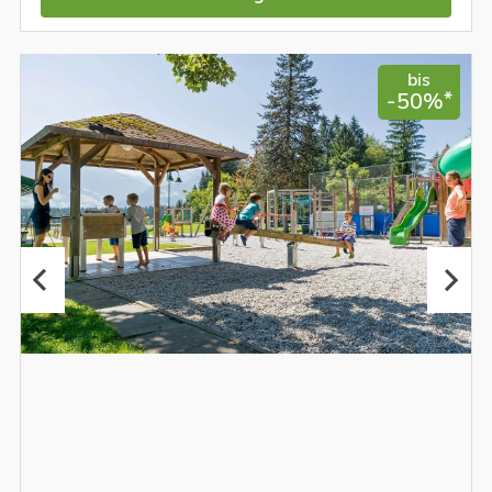
bis
*
-50%