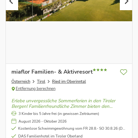
miaflor Familien- & Aktivresort
Österreich
Tirol
Ried im Oberinntal
Entfernung berechnen
Erlebe unvergessliche Sommerferien in den Tiroler
Bergen! Familienfreundliche Zimmer bieten den
perfekten Rückzugsort für Groß und Klein. Genieße
3 Kinder bis 5 Jahre frei (in gewissen Zeiträumen)
gemeinsame Abenteuer und entspannte Stunden in
August 2026 - Oktober 2026
einer idyllischen Umgebung.
Kostenlose Schwimmgewöhnung vom FR 28.8.- SO 30.8.26 (Details siehe Konditionen)
DAS Familienhotel im Tiroler Oberland