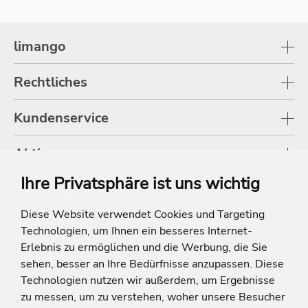
limango
Rechtliches
Kundenservice
Aktionen
Ihre Privatsphäre ist uns wichtig
Shop
Diese Website verwendet Cookies und Targeting
Technologien, um Ihnen ein besseres Internet-
* Die Ersparnis bezieht sich auf die aktuellen Listenpreise der Hotels, bei
Paketangeboten auf die Summe der Preise der Einzelleistungen.
Erlebnis zu ermöglichen und die Werbung, die Sie
**Streichpreise beziehen sich auf die ursprünglichen Preise des Reiseveranstalters.
sehen, besser an Ihre Bedürfnisse anzupassen. Diese
Technologien nutzen wir außerdem, um Ergebnisse
zu messen, um zu verstehen, woher unsere Besucher