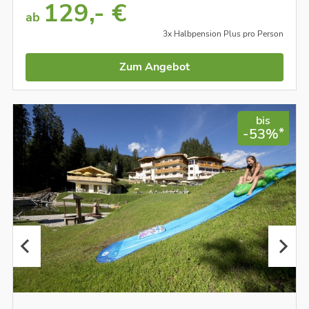
129,- €
ab
3x Halbpension Plus pro Person
Zum Angebot
bis
*
-53%