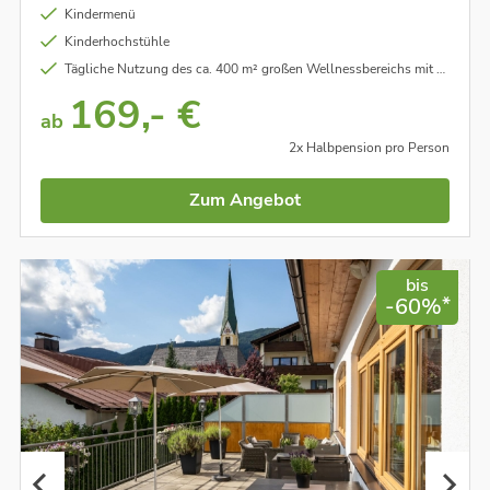
Kindermenü
Kinderhochstühle
Tägliche Nutzung des ca. 400 m² großen Wellnessbereichs mit Finnischer Sauna, Bio Sauna, Dampfbad, Infrarotkabine und Ruheraum
169,- €
ab
2x Halbpension pro Person
Zum Angebot
bis
*
-60%