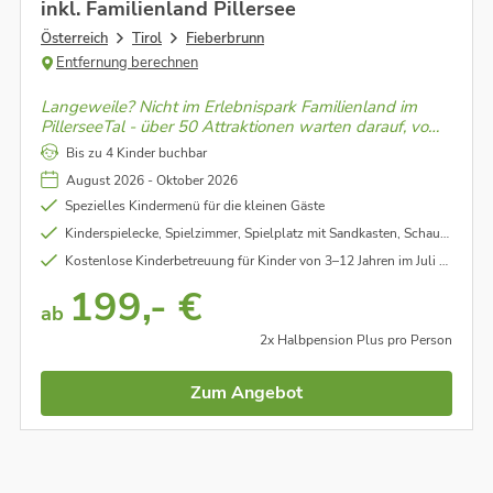
inkl. Familienland Pillersee
Österreich
Tirol
Fieberbrunn
Entfernung berechnen
Langeweile? Nicht im Erlebnispark Familienland im
PillerseeTal - über 50 Attraktionen warten darauf, von
Dir und deiner Familie entdeckt zu werden. Spiel, Spaß
Bis zu 4 Kinder buchbar
& Action für die ganze Familie in St. Jakob.
August 2026 - Oktober 2026
Spezielles Kindermenü für die kleinen Gäste
Kinderspielecke, Spielzimmer, Spielplatz mit Sandkasten, Schaukel und Rutsche
Kostenlose Kinderbetreuung für Kinder von 3–12 Jahren im Juli und August – 5x pro Woche (außer montags) jeweils 4-6 Stunden am Nachmittag, betreut durch das Hotelpersonal
199,- €
ab
2x Halbpension Plus pro Person
Zum Angebot