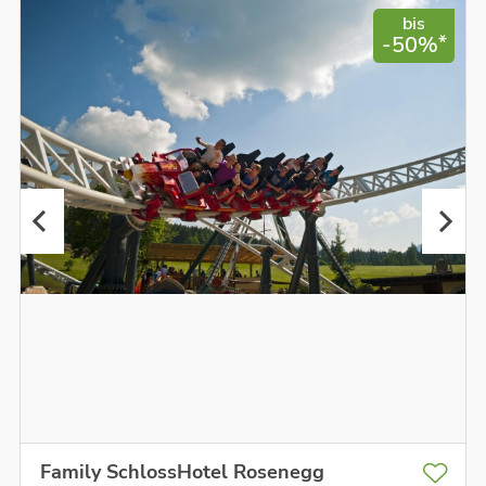
bis
*
-50%
Family SchlossHotel Rosenegg