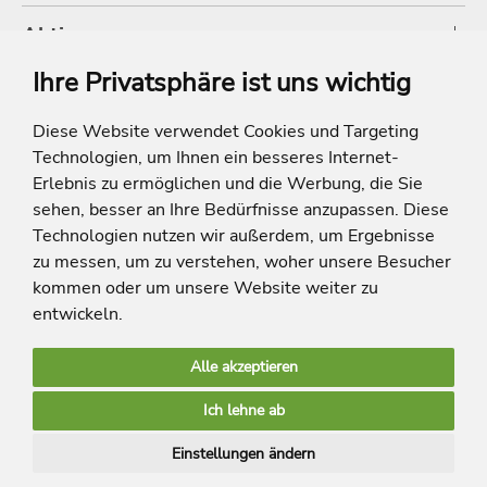
Aktionen
Ihre Privatsphäre ist uns wichtig
Shop
Diese Website verwendet Cookies und Targeting
Technologien, um Ihnen ein besseres Internet-
* Die Ersparnis bezieht sich auf die aktuellen Listenpreise der Hotels, bei
Paketangeboten auf die Summe der Preise der Einzelleistungen.
Erlebnis zu ermöglichen und die Werbung, die Sie
**Streichpreise beziehen sich auf die ursprünglichen Preise des Reiseveranstalters.
sehen, besser an Ihre Bedürfnisse anzupassen. Diese
Technologien nutzen wir außerdem, um Ergebnisse
zu messen, um zu verstehen, woher unsere Besucher
kommen oder um unsere Website weiter zu
entwickeln.
Alle akzeptieren
limango Apps
Ich lehne ab
Mehr Inspiration
Einstellungen ändern