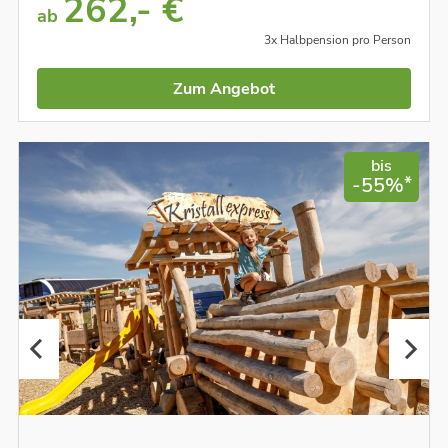
262,- €
ab
3x Halbpension pro Person
Zum Angebot
bis
*
-55%