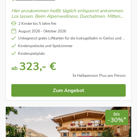
Hier anzukommen heißt: täglich entspannt ankommen.
Los lassen. Beim Alpenwellness. Durchatmen. Mitten
in der Natur. Losstarten. Am Berg oder dem Gipfel der
2 Kinder bis 5 Jahre frei
Gefühle.
August 2026 - Oktober 2026
Unbegrenzt gratis Liftkarten für die Isskogelbahn in Gerlos und die Königsleiten Dorfbahn mit riesen Spielplatz am Berg
Kinderspielecke und Spielzimmer
Kinderspielplatz
323,- €
ab
3x Halbpension Plus pro Person
Zum Angebot
bis
*
-30%