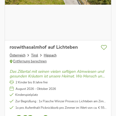
roswithasalmhof auf Lichteben
Österreich
Tirol
Hippach
Entfernung berechnen
Das Zillertal mit seinen vielen saftigen Almwiesen und
gesunden Kräutern ist unsere Heimat. Wo Mensch und
Tier noch in perfekter Einheit zusammenleben. Ein
2 Kinder bis 8 Jahre frei
Stück Paradies in Tirol.
August 2026 - Oktober 2026
Kinderspielplatz
Zur Begrüßung : 1x Flasche Winzer Prosecco Lichteben am Zimmer im Wert von € 35,00
1x pro Aufenthalt Picknickkorb pro Zimmer im Wert von ca. € 55,00