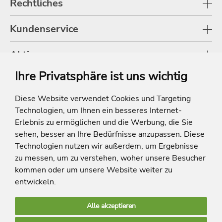
Rechtliches
Kundenservice
Aktionen
Ihre Privatsphäre ist uns wichtig
Shop
Diese Website verwendet Cookies und Targeting
Technologien, um Ihnen ein besseres Internet-
* Die Ersparnis bezieht sich auf die aktuellen Listenpreise der Hotels, bei
Paketangeboten auf die Summe der Preise der Einzelleistungen.
Erlebnis zu ermöglichen und die Werbung, die Sie
**Streichpreise beziehen sich auf die ursprünglichen Preise des Reiseveranstalters.
sehen, besser an Ihre Bedürfnisse anzupassen. Diese
Technologien nutzen wir außerdem, um Ergebnisse
zu messen, um zu verstehen, woher unsere Besucher
kommen oder um unsere Website weiter zu
entwickeln.
Alle akzeptieren
limango Apps