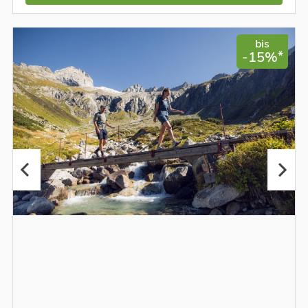
bis
*
-15%