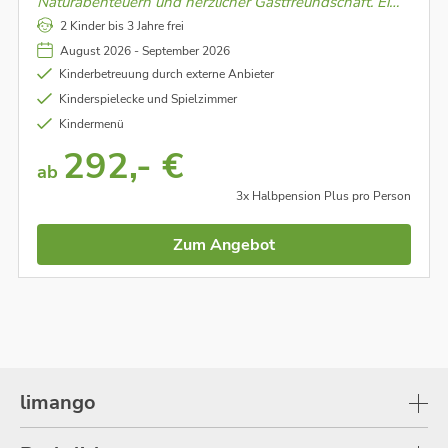
Naturabenteuern und herzlicher Gastfreundschaft. Ein
Ort, an dem Familien das echte Leben spüren und
2 Kinder bis 3 Jahre frei
unvergessliche Momente zwischen Wiesen, Tieren und
August 2026 - September 2026
Gipfeln erleben.
Kinderbetreuung durch externe Anbieter
Kinderspielecke und Spielzimmer
Kindermenü
292,- €
ab
3x Halbpension Plus pro Person
Zum Angebot
limango