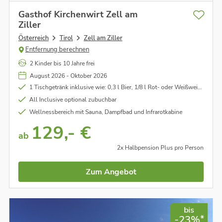
Gasthof Kirchenwirt Zell am
Ziller
Österreich
Tirol
Zell am Ziller
Entfernung berechnen
2 Kinder bis 10 Jahre frei
August 2026 - Oktober 2026
1 Tischgetränk inklusive wie: 0,3 l Bier, 1/8 l Rot- oder Weißwein, 0,3 l Limonaden
All Inclusive optional zubuchbar
Wellnessbereich mit Sauna, Dampfbad und Infrarotkabine
129,- €
ab
2x Halbpension Plus pro Person
Zum Angebot
bis
*
-23%