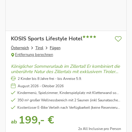
KOSIS Sports Lifestyle Hotel
Österreich
Tirol
Fügen
Entfernung berechnen
Königlicher Sommerurlaub im Zillertal! Er kombiniert die
unberührte Natur des Zillertals mit exklusivem Tiroler
Urlaubsflair. Er sorgt für einen perfekten Mix aus dem
2 Kinder bis 8 Jahre frei - bis Anreise 5.9.
geliebten Aktivsein und süßen Nichtstun.
August 2026 - Oktober 2026
Kindermenü, Spielzimmer, Kinderspielplatz mit Kletterwand sowie Kinderhochstühle (nach Verfügbarkeit)
350 m² großer Wellnessbereich mit 2 Saunen (inkl Saunatasche), Dampfbad, Ruheraum und Erlebnisdusche
Kostenloser E-Bike Verleih nach Verfügbarkeit (keine Reservierung möglich) im Wert von € 45,00 pro Tag/pro Rad.
199,- €
ab
2x All Inclusive pro Person