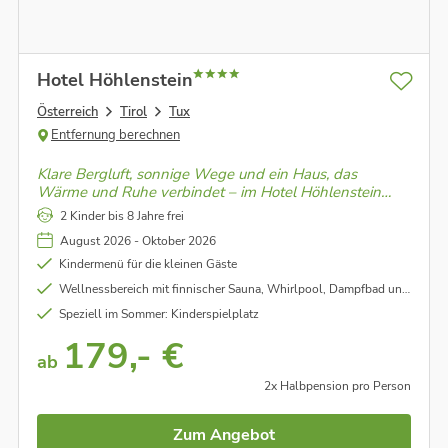
Hotel Höhlenstein
Österreich
Tirol
Tux
Entfernung berechnen
Klare Bergluft, sonnige Wege und ein Haus, das
Wärme und Ruhe verbindet – im Hotel Höhlenstein
findest du Leichtigkeit zwischen Natur, Genuss und
2 Kinder bis 8 Jahre frei
alpiner Frische.
August 2026 - Oktober 2026
Kindermenü für die kleinen Gäste
Wellnessbereich mit finnischer Sauna, Whirlpool, Dampfbad und Ruheraum
Speziell im Sommer: Kinderspielplatz
179,- €
ab
2x Halbpension pro Person
Zum Angebot