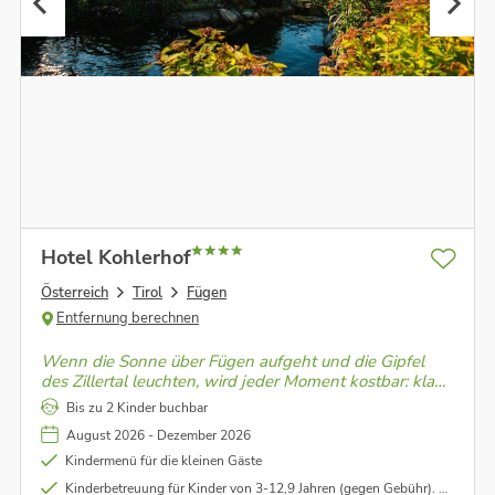
Hotel Kohlerhof
Österreich
Tirol
Fügen
Entfernung berechnen
Wenn die Sonne über Fügen aufgeht und die Gipfel
des Zillertal leuchten, wird jeder Moment kostbar: klare
Luft, stille Natur und Zeit, die wieder dir gehört.
Bis zu 2 Kinder buchbar
August 2026 - Dezember 2026
Kindermenü für die kleinen Gäste
Kinderbetreuung für Kinder von 3-12,9 Jahren (gegen Gebühr). Genauere Informationen vor Ort.