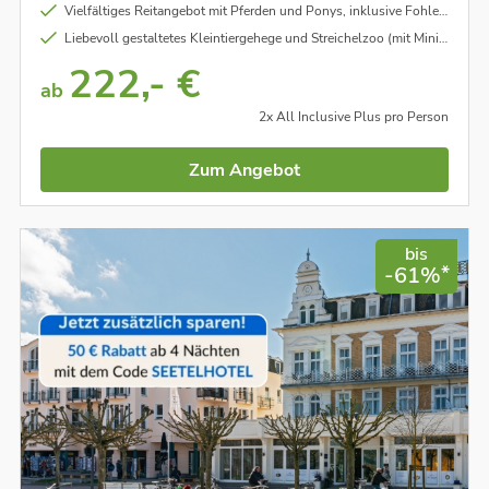
Vielfältiges Reitangebot mit Pferden und Ponys, inklusive Fohlen und UNESCO-Kulturerbe Trakehner Pferdezucht
Liebevoll gestaltetes Kleintiergehege und Streichelzoo (mit Minischweine, Ziegen, Hasen, Lamas, Kälber uvm.) und aufregende Abenteuerspielwelten
222,- €
ab
2x All Inclusive Plus pro Person
Zum Angebot
bis
*
-61%