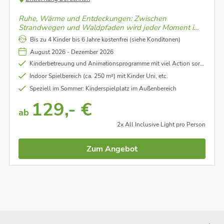
Ruhe, Wärme und Entdeckungen: Zwischen
Strandwegen und Waldpfaden wird jeder Moment im
Familienresort Usedom leicht und wohltuend – mit
Bis zu 4 Kinder bis 6 Jahre kostenfrei (siehe Konditonen)
modernem Komfort und liebevoller Aufmerksamkeit.
August 2026 - Dezember 2026
Kinderbetreuung und Animationsprogramme mit viel Action sorgen für unvergessliche Familienmomente (für Kinder von 3 - 12 Jahre)
Indoor Spielbereich (ca. 250 m²) mit Kinder Uni, etc.
Speziell im Sommer: Kinderspielplatz im Außenbereich
129,- €
ab
2x All Inclusive Light pro Person
Zum Angebot