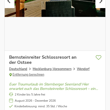
Bernsteinreiter Schlossresort an
der Ostsee
Deutschland
Mecklenburg-Vorpommern
Wendorf
Entfernung berechnen
Euer Traumurlaub im Sternberger Seenland! Hier
erwartet euch das Bernsteinreiter Schlossresort – ein
Erlebnisreiterhof für die ganze Familie und besonders
2 Kinder bis 5 Jahre frei
für Pferdefreunde.
August 2026 - Dezember 2026
Kinderbetreuung: mind. 35 Std. / Woche