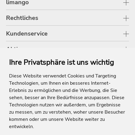
limango
Rechtliches
Kundenservice
Aktionen
Ihre Privatsphäre ist uns wichtig
Shop
Diese Website verwendet Cookies und Targeting
Technologien, um Ihnen ein besseres Internet-
* Die Ersparnis bezieht sich auf die aktuellen Listenpreise der Hotels, bei
Paketangeboten auf die Summe der Preise der Einzelleistungen.
Erlebnis zu ermöglichen und die Werbung, die Sie
**Streichpreise beziehen sich auf die ursprünglichen Preise des Reiseveranstalters.
sehen, besser an Ihre Bedürfnisse anzupassen. Diese
Technologien nutzen wir außerdem, um Ergebnisse
zu messen, um zu verstehen, woher unsere Besucher
kommen oder um unsere Website weiter zu
entwickeln.