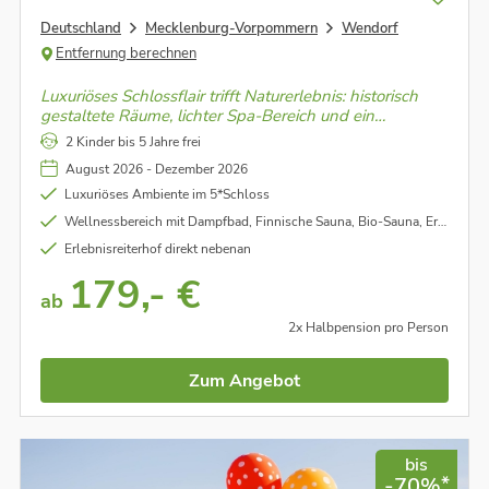
Deutschland
Mecklenburg-Vorpommern
Wendorf
Entfernung berechnen
Luxuriöses Schlossflair trifft Naturerlebnis: historisch
gestaltete Räume, lichter Spa-Bereich und ein
Erlebnisreiterhof mit Ponys und Wildgehege machen
2 Kinder bis 5 Jahre frei
jeden Moment zum Erlebnis.
August 2026 - Dezember 2026
Luxuriöses Ambiente im 5*Schloss
Wellnessbereich mit Dampfbad, Finnische Sauna, Bio-Sauna, Erlebnisdusche, Tauchbecken und Sportzimmer
Erlebnisreiterhof direkt nebenan
179,- €
ab
2x Halbpension pro Person
Zum Angebot
bis
*
-70%