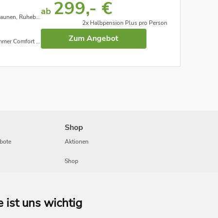
299,- €
ab
itnessbereich uvm.
2x Halbpension Plus pro Person
Zum Angebot
nach Verfügbarkeit
Shop
bote
Aktionen
Shop
Travel
e ist uns wichtig