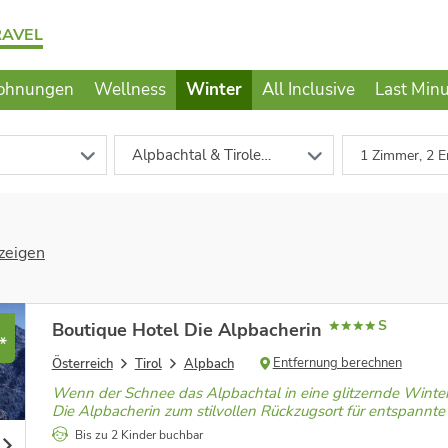
RAVEL
ohnungen
Wellness
Winter
All Inclusive
Last Min
Alpbachtal & Tiroler Seenland
1 Zimmer, 2 E
zeigen
S
Boutique Hotel Die Alpbacherin
*
Entfernung berechnen
Österreich
Tirol
Alpbach
Wenn der Schnee das Alpbachtal in eine glitzernde Winter
Die Alpbacherin zum stilvollen Rückzugsort für entspannte
Bis zu 2 Kinder buchbar