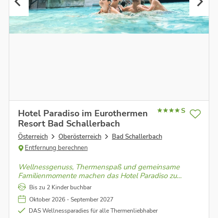
S
Hotel Paradiso im Eurothermen
Resort Bad Schallerbach
Österreich
Oberösterreich
Bad Schallerbach
Entfernung berechnen
Wellnessgenuss, Thermenspaß und gemeinsame
Familienmomente machen das Hotel Paradiso zu
einem der beliebtesten Urlaubsziele für Groß und Klein
Bis zu 2 Kinder buchbar
Oktober 2026 - September 2027
DAS Wellnessparadies für alle Thermenliebhaber