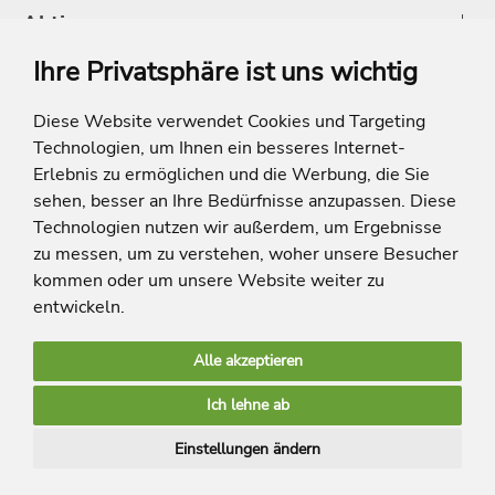
Aktionen
Ihre Privatsphäre ist uns wichtig
Shop
Diese Website verwendet Cookies und Targeting
Technologien, um Ihnen ein besseres Internet-
* Die Ersparnis bezieht sich auf die aktuellen Listenpreise der Hotels, bei
Paketangeboten auf die Summe der Preise der Einzelleistungen.
Erlebnis zu ermöglichen und die Werbung, die Sie
**Streichpreise beziehen sich auf die ursprünglichen Preise des Reiseveranstalters.
sehen, besser an Ihre Bedürfnisse anzupassen. Diese
Technologien nutzen wir außerdem, um Ergebnisse
zu messen, um zu verstehen, woher unsere Besucher
kommen oder um unsere Website weiter zu
entwickeln.
Alle akzeptieren
limango Apps
Ich lehne ab
Mehr Inspiration
Einstellungen ändern