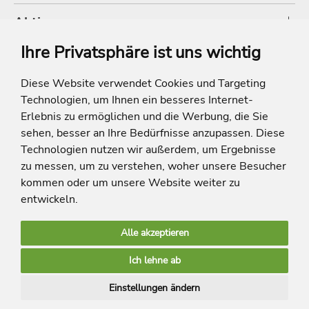
Aktionen
Ihre Privatsphäre ist uns wichtig
Shop
Diese Website verwendet Cookies und Targeting
Technologien, um Ihnen ein besseres Internet-
* Die Ersparnis bezieht sich auf die aktuellen Listenpreise der Hotels, bei
Paketangeboten auf die Summe der Preise der Einzelleistungen.
Erlebnis zu ermöglichen und die Werbung, die Sie
**Streichpreise beziehen sich auf die ursprünglichen Preise des Reiseveranstalters.
sehen, besser an Ihre Bedürfnisse anzupassen. Diese
Technologien nutzen wir außerdem, um Ergebnisse
zu messen, um zu verstehen, woher unsere Besucher
kommen oder um unsere Website weiter zu
entwickeln.
Alle akzeptieren
limango Apps
Ich lehne ab
Mehr Inspiration
Einstellungen ändern