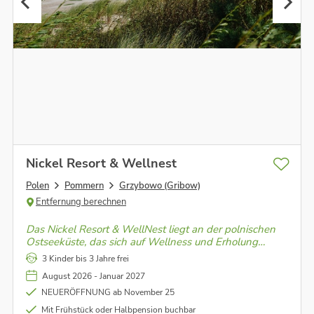
Nickel Resort & Wellnest
Polen
Pommern
Grzybowo (Gribow)
Entfernung berechnen
Das Nickel Resort & WellNest liegt an der polnischen
Ostseeküste, das sich auf Wellness und Erholung
spezialisiert hat. Es liegt in der Nähe eines
3 Kinder bis 3 Jahre frei
Küstenwaldes und des Strandes und bietet einen
August 2026 - Januar 2027
Wellnessbereich mit Wasseranwendungen, Saunen,
Fitness uvm.
NEUERÖFFNUNG ab November 25
Mit Frühstück oder Halbpension buchbar