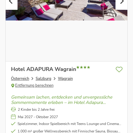
Hotel ADAPURA Wagrain
Österreich
Salzburg
Wagrain
Entfernung berechnen
Gemeinsam lachen, entdecken und unvergessliche
Sommermomente erleben – im Hotel Adapura
Wagrain bleiben keine Wünsche offen!
2 Kinder bis 2 Jahre frei
Mai 2027 - Oktober 2027
Spielzimmer, Indoor Spielbereich mit Teens Lounge und Cinema4Kids
1.000 m² großer Wellnessbereich mit Finnischer Sauna, Biosauna, Textilsauna, Infrarotkabine, Dampfbad (ab 15 Jahre)