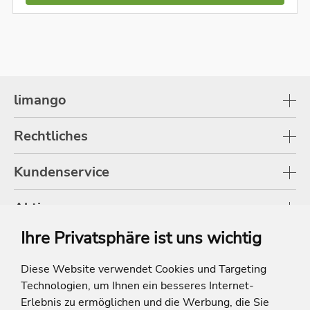
limango
Rechtliches
Kundenservice
Aktionen
Ihre Privatsphäre ist uns wichtig
Shop
Diese Website verwendet Cookies und Targeting
Technologien, um Ihnen ein besseres Internet-
* Die Ersparnis bezieht sich auf die aktuellen Listenpreise der Hotels, bei
Paketangeboten auf die Summe der Preise der Einzelleistungen.
Erlebnis zu ermöglichen und die Werbung, die Sie
**Streichpreise beziehen sich auf die ursprünglichen Preise des Reiseveranstalters.