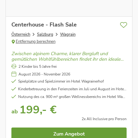
Centerhouse - Flash Sale
Österreich
Salzburg
Wagrain
Entfernung berechnen
Zwischen alpinem Charme, klarer Bergluft und
gemütlichen Wohlfühlbereichen findet ihr den idealen
Ausgangspunkt für erlebnisreiche Tage im Salzburger
2 Kinder bis 5 Jahre frei
Land.
August 2026 - November 2026
Spielplätze und Spielzimmer im Hotel Wagrainerhof
Kinderbetreuung in den Ferienzeiten im Juli und August im Hotel Wagrainerhof
Nutzung des ca. 900 m² großen Wellnessbereichs im Hotel Wagrainerhof
199,- €
ab
2x All Inclusive pro Person
Zum Angebot