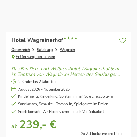
Hotel Wagrainerhof
Österreich
Salzburg
Wagrain
Entfernung berechnen
Das Familien- und Wellnesshotel Wagrainerhof liegt
im Zentrum von Wagrain im Herzen des Salzburger
Landes – und bietet unvergessliche Urlaubstage für
2 Kinder bis 2 Jahre frei
Familien, Wanderfans und sportlich Aktive.
August 2026 - November 2026
Kindermenü, Kinderkino, Spielzimmmer, Streichelzoo uvm.
Sandkasten, Schaukel, Trampolin, Spielgeräte im Freien
Spielekonsole, Air Hockey uvm. - nach Verfügbarkeit
239,- €
ab
2x All Inclusive pro Person