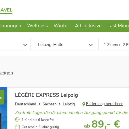
RAVEL
ohnungen
Wellness
Winter
All Inclusive
Last Minu
Leipzig-Halle
1 Zimmer, 2 E
zeigen
LÉGÈRE EXPRESS Leipzig
*
Entfernung berechnen
Deutschland
Sachsen
Leipzig
Zentrale Lage, die dir einen idealen Ausgangspunkt für die
89,- €
1 Kind bis 6 Jahre frei
ab
Gutschein 3 Jahre gültig