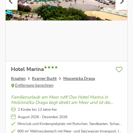
Hotel Marina
Kroatien
Kvarner Bucht
Moscenicka Draga
Entfernung berechnen
Familienurlaub am Meer ruft! Das Hotel Marina in
Mošćenička Draga liegt direkt am Meer und ist die
ideale Unterkunft für einen Familienurlaub in der Nähe
2 Kinder bis 13 Jahre frei
von Opatija.
August 2026 - Dezember 2026
Miniclub und Kinderspielplatz mit Rutschen, Sandkasten, Schaukeln uvm.
800 m² Wellnessbereich mit Meer- und Salzwasser Innenpool, Infrarotsauna, Whirlpool uvm.