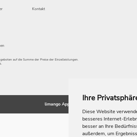
er
Kontakt
gen
angeboten auf die Summe der Preise der Einzelleistungen.
s.
Ihre Privatsphär
limango Apps
Diese Website verwendet
besseres Internet-Erleb
besser an Ihre Bedürfni
außerdem, um Ergebniss