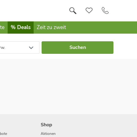
te
% Deals
Zeit zu zweit
Suchen
rw.
Shop
bote
Aktionen