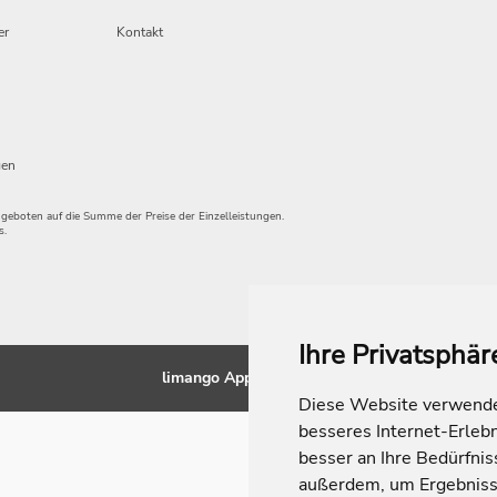
er
Kontakt
gen
angeboten auf die Summe der Preise der Einzelleistungen.
s.
Ihre Privatsphär
limango Apps
Diese Website verwendet
besseres Internet-Erleb
besser an Ihre Bedürfni
außerdem, um Ergebniss