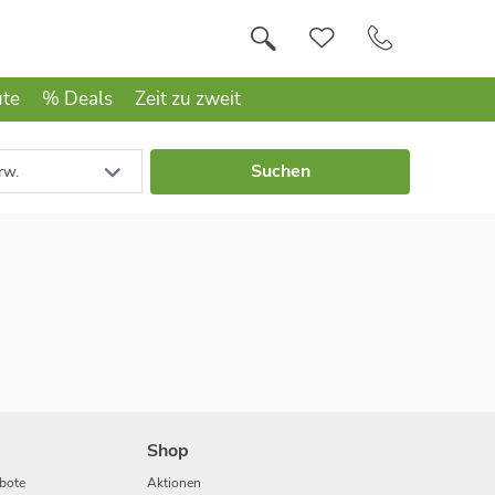
ute
% Deals
Zeit zu zweit
Suchen
rw.
Shop
bote
Aktionen