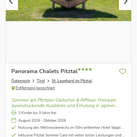
Panorama Chalets Pitztal
Österreich
Tirol
St. Leonhard im Pitztal
Entfernung berechnen
Sommer am Pitztaler Gletscher & Rifflsee: Freiraum,
beeindruckende Ausblicke und Erholung in alpiner
Höhenluft. Genieße das Gletscherpanorama, saftige
3 Kinder bis 9 Jahre frei
Wiesen und kristallklare Bergseen.
August 2026 - Oktober 2026
Nutzung des Wellnessbereichs im 50m entfernten Hotel Seppl mit Sauna, Innen- und Außenpool (gegen Gebühr)
Inklusive Pitztal Sommer Card mit vielen tollen Leistungen und Ermäßigungen (genauere Infos im Link unter dem Punkt "Leistungen")