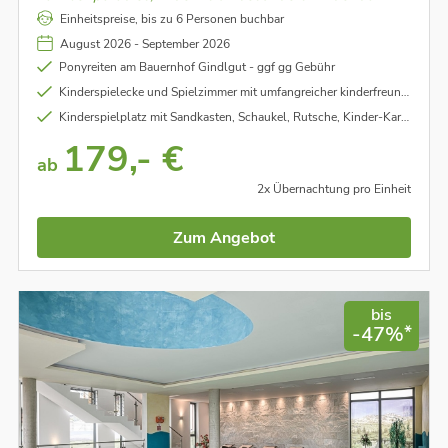
großem Spiel- und Abenteuerbereich rundum
Einheitspreise, bis zu 6 Personen buchbar
wohlfühlen
August 2026 - September 2026
Ponyreiten am Bauernhof Gindlgut - ggf gg Gebühr
Kinderspielecke und Spielzimmer mit umfangreicher kinderfreundlicher Ausstattung
Kinderspielplatz mit Sandkasten, Schaukel, Rutsche, Kinder-Karussell, Trampolin, riesige Softplayanlage mit Bällebad, Bummelzugfahren, Go-Karts uvm.
179,- €
ab
2x Übernachtung pro Einheit
Zum Angebot
bis
*
-47%