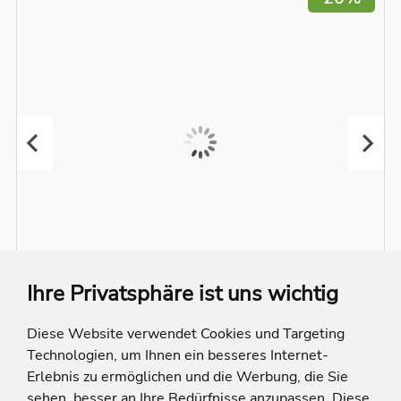
Ihre Privatsphäre ist uns wichtig
Diese Website verwendet Cookies und Targeting
Steinberg Chalets
Technologien, um Ihnen ein besseres Internet-
Erlebnis zu ermöglichen und die Werbung, die Sie
Österreich
Tirol
St. Ulrich am Pillersee
sehen, besser an Ihre Bedürfnisse anzupassen. Diese
Entfernung berechnen