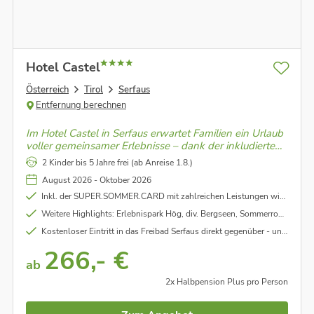
Hotel Castel
Österreich
Tirol
Serfaus
Entfernung berechnen
Im Hotel Castel in Serfaus erwartet Familien ein Urlaub
voller gemeinsamer Erlebnisse – dank der inkludierten
Super.Sommer.Card stehen Ihnen die Bergwelt und
2 Kinder bis 5 Jahre frei (ab Anreise 1.8.)
zahlreiche Attraktionen der Region ganz unkompliziert
August 2026 - Oktober 2026
offen.
Inkl. der SUPER.SOMMER.CARD mit zahlreichen Leistungen wie: Gondelhopping (unlimitierte Nutzung der geöffneten Bergbahnen in Serfaus-Fiss-Ladis), Kinderanimation mit abwechslungsreichem Programm, Geführte Wanderungen, uvm. - unter Vorbehalt
Weitere Highlights: Erlebnispark Hög, div. Bergseen, Sommerrodelbahnen, Hochseilgarten, Themenwege und Abenteuerberge
Kostenloser Eintritt in das Freibad Serfaus direkt gegenüber - unter Vorbehalt
266,- €
ab
2x Halbpension Plus pro Person