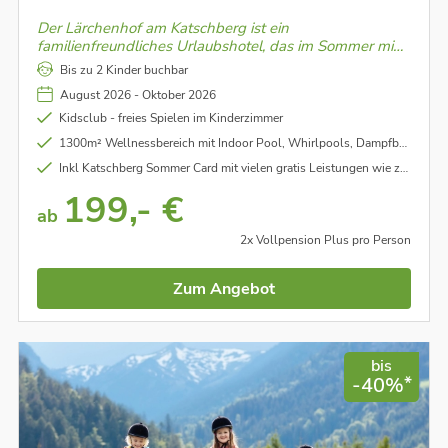
Der Lärchenhof am Katschberg ist ein
familienfreundliches Urlaubshotel, das im Sommer mit
Naturerlebnissen, Aktivitäten für Kinder und
Bis zu 2 Kinder buchbar
entspannter Erholung in den Bergen begeistert.
August 2026 - Oktober 2026
Kidsclub - freies Spielen im Kinderzimmer
1300m² Wellnessbereich mit Indoor Pool, Whirlpools, Dampfbad, Saunen
Inkl Katschberg Sommer Card mit vielen gratis Leistungen wie zb Tägliche Nutzung der Lungauer Bergbahnen, Ponyreiten, Indoor Sporthalle, Hochseilgarten, Bungee Trampolin, Eselpark, Wassererlebnispark, Eintritt in 2 Freibäder uvm.
199,- €
ab
2x Vollpension Plus pro Person
Zum Angebot
bis
*
-40%