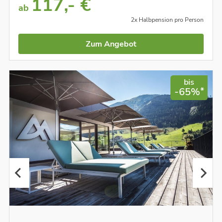
117,- €
ab
2x Halbpension pro Person
Zum Angebot
bis
*
-65%