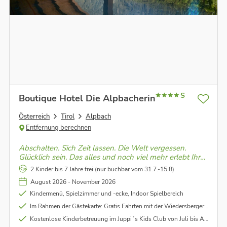
S
Boutique Hotel Die Alpbacherin
Österreich
Tirol
Alpbach
Entfernung berechnen
Abschalten. Sich Zeit lassen. Die Welt vergessen.
Glücklich sein. Das alles und noch viel mehr erlebt Ihr
im Boutique Hotel im Alpbachtal.
2 Kinder bis 7 Jahre frei (nur buchbar vom 31.7.-15.8)
August 2026 - November 2026
Kindermenü, Spielzimmer und -ecke, Indoor Spielbereich
Im Rahmen der Gästekarte: Gratis Fahrten mit der Wiedersbergerhornbahn (mit dem Lauserland) und die Reither Kogel Bahn - unter Vorbehalt
Kostenlose Kinderbetreuung im Juppi´s Kids Club von Juli bis August - unter Vorbehalt