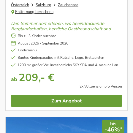
Österreich
Salzburg
Zauchensee
Entfernung berechnen
Den Sommer dort erleben, wo beeindruckende
Berglandschaften, herzliche Gastfreundschaft und
unvergessliche Naturmomente aufeinandertreffen.
Bis zu 3 Kinder buchbar
August 2026 - September 2026
Kindermenü
Buntes Kinderparadies mit Rutsche, Lego, Brettspielen
1200 m² großer Wellnessbereichs SKY SPA und Almsauna Landschaft
209,- €
ab
2x Vollpension pro Person
Zum Angebot
bis
*
-46%