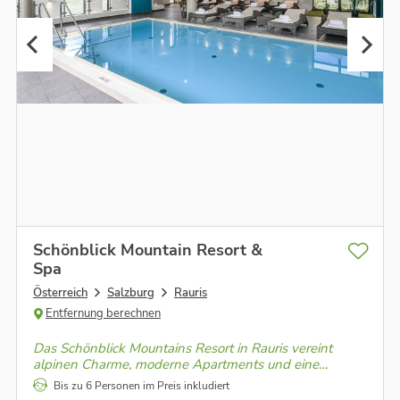
Schönblick Mountain Resort &
Spa
Österreich
Salzburg
Rauris
Entfernung berechnen
Das Schönblick Mountains Resort in Rauris vereint
alpinen Charme, moderne Apartments und eine
traumhafte Bergkulisse – der perfekte Ort zum
Bis zu 6 Personen im Preis inkludiert
Ankommen und Durchatmen.