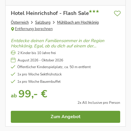
Hotel Heinrichshof - Flash Sale
Österreich
Salzburg
Mühlbach am Hochkönig
Entfernung berechnen
Entdecke deinen Familiensommer in der Region
Hochkönig. Egal, ob du dich auf einem der
Erlebnisspielplätzen am Berg austobst, durch den
2 Kinder bis 10 Jahre frei
Waldrutschenpark, über die Flow Trails ins Tal fetzt
August 2026 - Oktober 2026
oder deine Zielsicherheit beim Bogenschießen unter
Beweis stellst
Öffentlicher Kinderspielplatz, ca. 50 m entfernt
1x pro Woche Sektfrühstück
1x pro Woche Bauernbuffet
99,- €
ab
2x All Inclusive pro Person
Zum Angebot