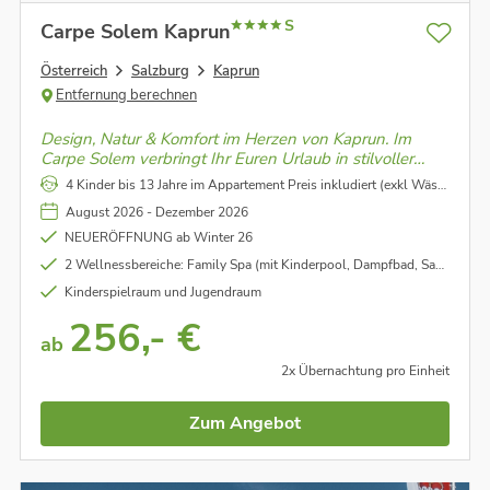
S
Carpe Solem Kaprun
Österreich
Salzburg
Kaprun
Entfernung berechnen
Design, Natur & Komfort im Herzen von Kaprun. Im
Carpe Solem verbringt Ihr Euren Urlaub in stilvoller
Atmosphäre. Die Verbindung aus modernem Design
4 Kinder bis 13 Jahre im Appartement Preis inkludiert (exkl Wäscheset)
und alpiner Gemütlichkeit schafft ein Wohngefühl zum
August 2026 - Dezember 2026
Ankommen und Wohlfühlen
NEUERÖFFNUNG ab Winter 26
2 Wellnessbereiche: Family Spa (mit Kinderpool, Dampfbad, Saunen uvm.) und Adults Only Spa (mit Infinity Pool, Saunen, Fitnessraum uvm.)
Kinderspielraum und Jugendraum
256,- €
ab
2x Übernachtung pro Einheit
Zum Angebot