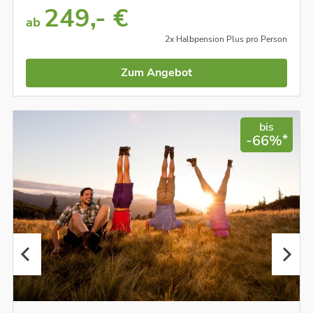
249,- €
ab
2x Halbpension Plus pro Person
Zum Angebot
bis
*
-66%