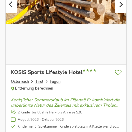
KOSIS Sports Lifestyle Hotel
Österreich
Tirol
Fügen
Entfernung berechnen
Königlicher Sommerurlaub im Zillertal! Er kombiniert die
unberührte Natur des Zillertals mit exklusivem Tiroler
Urlaubsflair. Er sorgt für einen perfekten Mix aus dem
2 Kinder bis 8 Jahre frei - bis Anreise 5.9.
geliebten Aktivsein und süßen Nichtstun.
August 2026 - Oktober 2026
Kindermenü, Spielzimmer, Kinderspielplatz mit Kletterwand sowie Kinderhochstühle (nach Verfügbarkeit)