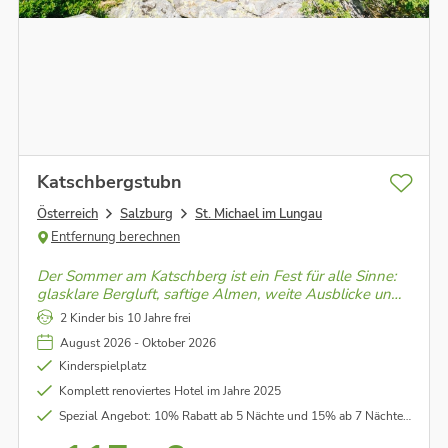
Katschbergstubn
Österreich
Salzburg
St. Michael im Lungau
Entfernung berechnen
Der Sommer am Katschberg ist ein Fest für alle Sinne:
glasklare Bergluft, saftige Almen, weite Ausblicke und
herzliche Begegnungen. Von der Katschbergstubn aus
2 Kinder bis 10 Jahre frei
starten Sie direkt ins Abenteuer.
August 2026 - Oktober 2026
Kinderspielplatz
Komplett renoviertes Hotel im Jahre 2025
Spezial Angebot: 10% Rabatt ab 5 Nächte und 15% ab 7 Nächte im gesamten Zeitraum