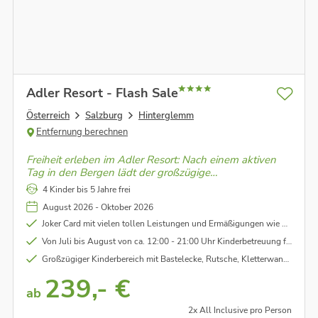
Adler Resort - Flash Sale
Österreich
Salzburg
Hinterglemm
Entfernung berechnen
Freiheit erleben im Adler Resort: Nach einem aktiven
Tag in den Bergen lädt der großzügige
Wellnessbereich zum Abschalten ein – mit einem
4 Kinder bis 5 Jahre frei
beheizten Pool und dem wohl schönsten
August 2026 - Oktober 2026
Panoramablick ins Tal.
Joker Card mit vielen tollen Leistungen und Ermäßigungen wie Käpt´n Hook Erlebnisbad, Wasserspielplatz, Märchenwald, uvm. für Aufenthalte bis 06.10.26 - unter Vorbehalt
Von Juli bis August von ca. 12:00 - 21:00 Uhr Kinderbetreuung für Kinder ab 3 Jahre
Großzügiger Kinderbereich mit Bastelecke, Rutsche, Kletterwand, Kinderkino, abwechslungsreiches Spaßprogramm uvm.
239,- €
ab
2x All Inclusive pro Person