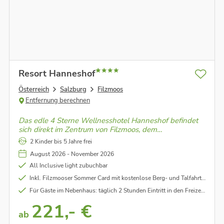
Resort Hanneshof
Österreich
Salzburg
Filzmoos
Entfernung berechnen
Das edle 4 Sterne Wellnesshotel Hanneshof befindet
sich direkt im Zentrum von Filzmoos, dem
romantischen Bergdorf im Herzen Österreichs.
2 Kinder bis 5 Jahre frei
Entdecke die atemberaubende Naturkulisse am Fuße
August 2026 - November 2026
der Bischofsmütze.
All Inclusive light zubuchbar
Inkl. Filzmooser Sommer Card mit kostenlose Berg- und Talfahrtn auf den Rossbrand, Kostenloser Einritt in den Freizeitpark Filzmoos, Bergyoga, Aquafitness uvm. (für alle Zimmerkategorien)
Für Gäste im Nebenhaus: täglich 2 Stunden Eintritt in den Freizeitpark Filzmoos mit Hallenbad- und Freischwimmbad
221,- €
ab