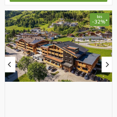
bis
*
-32%