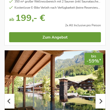
350 m² großer Wellnessbereich mit 2 Saunen (inkl Saunatasche), Dampfbad, Ruheraum und Erlebnisdusche
Kostenloser E-Bike Verleih nach Verfügbarkeit (keine Reservierung möglich) im Wert von € 45,00 pro Tag/pro Rad.
199,- €
ab
2x All Inclusive pro Person
Zum Angebot
bis
*
-59%