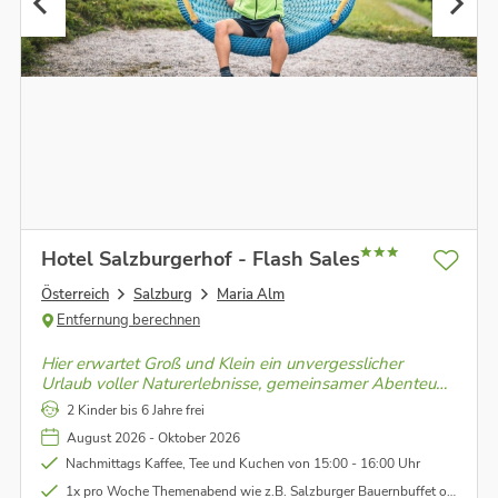
Hotel Salzburgerhof - Flash Sales
Österreich
Salzburg
Maria Alm
Entfernung berechnen
Hier erwartet Groß und Klein ein unvergesslicher
Urlaub voller Naturerlebnisse, gemeinsamer Abenteuer
und entspannter Momente. Ob Wandern, Biken oder
2 Kinder bis 6 Jahre frei
einfach die frische Alpenluft genießen.
August 2026 - Oktober 2026
Nachmittags Kaffee, Tee und Kuchen von 15:00 - 16:00 Uhr
1x pro Woche Themenabend wie z.B. Salzburger Bauernbuffet oder Italienischer Abend mit Salatbuffet