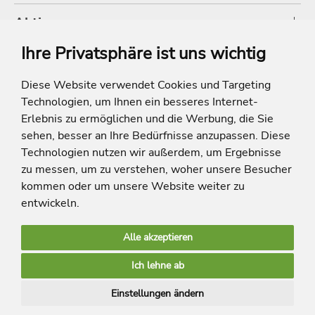
Aktionen
Ihre Privatsphäre ist uns wichtig
Shop
Diese Website verwendet Cookies und Targeting
Technologien, um Ihnen ein besseres Internet-
* Die Ersparnis bezieht sich auf die aktuellen Listenpreise der Hotels, bei
Paketangeboten auf die Summe der Preise der Einzelleistungen.
Erlebnis zu ermöglichen und die Werbung, die Sie
**Streichpreise beziehen sich auf die ursprünglichen Preise des Reiseveranstalters.
sehen, besser an Ihre Bedürfnisse anzupassen. Diese
Technologien nutzen wir außerdem, um Ergebnisse
zu messen, um zu verstehen, woher unsere Besucher
kommen oder um unsere Website weiter zu
entwickeln.
Alle akzeptieren
limango Apps
Ich lehne ab
Mehr Inspiration
Einstellungen ändern