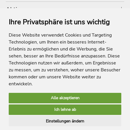
Aktionen
Ihre Privatsphäre ist uns wichtig
Shop
Diese Website verwendet Cookies und Targeting
Technologien, um Ihnen ein besseres Internet-
* Die Ersparnis bezieht sich auf die aktuellen Listenpreise der Hotels, bei
Paketangeboten auf die Summe der Preise der Einzelleistungen.
Erlebnis zu ermöglichen und die Werbung, die Sie
**Streichpreise beziehen sich auf die ursprünglichen Preise des Reiseveranstalters.
sehen, besser an Ihre Bedürfnisse anzupassen. Diese
Technologien nutzen wir außerdem, um Ergebnisse
zu messen, um zu verstehen, woher unsere Besucher
kommen oder um unsere Website weiter zu
entwickeln.
Alle akzeptieren
limango Apps
Ich lehne ab
Mehr Inspiration
Einstellungen ändern