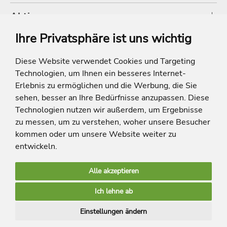
Aktionen
Ihre Privatsphäre ist uns wichtig
Shop
Diese Website verwendet Cookies und Targeting
Technologien, um Ihnen ein besseres Internet-
* Die Ersparnis bezieht sich auf die aktuellen Listenpreise der Hotels, bei
Paketangeboten auf die Summe der Preise der Einzelleistungen.
Erlebnis zu ermöglichen und die Werbung, die Sie
**Streichpreise beziehen sich auf die ursprünglichen Preise des Reiseveranstalters.
sehen, besser an Ihre Bedürfnisse anzupassen. Diese
Technologien nutzen wir außerdem, um Ergebnisse
zu messen, um zu verstehen, woher unsere Besucher
kommen oder um unsere Website weiter zu
entwickeln.
Alle akzeptieren
limango Apps
Ich lehne ab
Mehr Inspiration
Einstellungen ändern