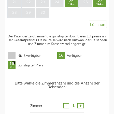
25
27
21
22
23
24
26
119,-
299,-
28
29
30
Löschen
Der Kalender zeigt immer die günstigsten buchbaren Eckpreise an.
Der Gesamtpreis für Deine Reise wird nach Auswahl der Reisenden
und Zimmer im Kassenzettel angezeigt.
16
Nicht verfügbar
Verfügbar
16
Günstigster Preis
99,-
Bitte wähle die Zimmeranzahl und die Anzahl der
Reisenden:
-
+
1
Zimmer