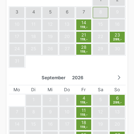
3
4
5
6
7
8
9
14
10
11
12
13
15
16
119,-
21
23
17
18
19
20
22
119,-
299,-
28
24
25
26
27
29
30
119,-
31
September
2026
Mo
Di
Mi
Do
Fr
Sa
So
4
6
1
2
3
5
119,-
299,-
11
7
8
9
10
12
13
119,-
18
14
15
16
17
19
20
119,-