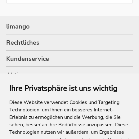
limango
Rechtliches
Kundenservice
Aktionen
Ihre Privatsphäre ist uns wichtig
Shop
Diese Website verwendet Cookies und Targeting
Technologien, um Ihnen ein besseres Internet-
* Die Ersparnis bezieht sich auf die aktuellen Listenpreise der Hotels, bei
Paketangeboten auf die Summe der Preise der Einzelleistungen.
Erlebnis zu ermöglichen und die Werbung, die Sie
**Streichpreise beziehen sich auf die ursprünglichen Preise des Reiseveranstalters.
sehen, besser an Ihre Bedürfnisse anzupassen. Diese
Technologien nutzen wir außerdem, um Ergebnisse