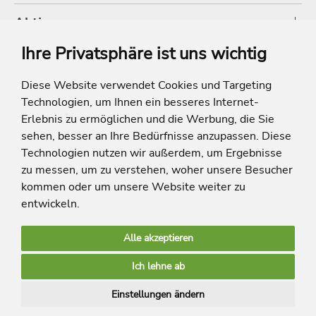
Aktionen
Ihre Privatsphäre ist uns wichtig
Shop
Diese Website verwendet Cookies und Targeting
Technologien, um Ihnen ein besseres Internet-
* Die Ersparnis bezieht sich auf die aktuellen Listenpreise der Hotels, bei
Paketangeboten auf die Summe der Preise der Einzelleistungen.
Erlebnis zu ermöglichen und die Werbung, die Sie
**Streichpreise beziehen sich auf die ursprünglichen Preise des Reiseveranstalters.
sehen, besser an Ihre Bedürfnisse anzupassen. Diese
Technologien nutzen wir außerdem, um Ergebnisse
zu messen, um zu verstehen, woher unsere Besucher
kommen oder um unsere Website weiter zu
entwickeln.
Alle akzeptieren
limango Apps
Ich lehne ab
Mehr Inspiration
Einstellungen ändern