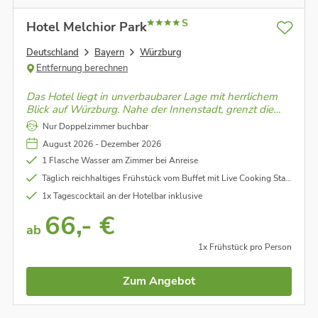
S
Hotel Melchior Park
Deutschland
Bayern
Würzburg
Entfernung berechnen
Das Hotel liegt in unverbaubarer Lage mit herrlichem
Blick auf Würzburg. Nahe der Innenstadt, grenzt die
Anlage an das ehemalige Landesgartenschaugelände
Nur Doppelzimmer buchbar
und am Campus der Universität Würzburg an.
August 2026 - Dezember 2026
1 Flasche Wasser am Zimmer bei Anreise
Täglich reichhaltiges Frühstück vom Buffet mit Live Cooking Station
1x Tagescocktail an der Hotelbar inklusive
66,- €
ab
1x Frühstück pro Person
Zum Angebot