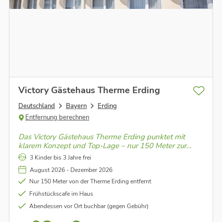
Victory Gästehaus Therme Erding
Deutschland
Bayern
Erding
Entfernung berechnen
Das Victory Gästehaus Therme Erding punktet mit
klarem Konzept und Top-Lage – nur 150 Meter zur
größten Therme der Welt mit Palmen, Thermalwasser
3 Kinder bis 3 Jahre frei
und 365 Tagen Sommerfeeling!
August 2026 - Dezember 2026
Nur 150 Meter von der Therme Erding entfernt
Frühstückscafe im Haus
Abendessen vor Ort buchbar (gegen Gebühr)