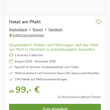
Hotel am Pfahl
Deutschland
Bayern
Viechtach
Entfernung berechnen
Eingebettet in Wälder und Höhenlagen lädt das Hotel
am Pfahl in Viechtach zu entschleunigten Auszeiten
ein - Waldnähe, Weitblick und entspannte Tage
1 Kind bis 5 Jahre frei
August 2026 - Dezember 2026
Speziell im Sommer: Kinderspielplatz zum Toben
Wellnessbereich mit Finnischer Sauna, Bio Sauna und Infrarotkabine
15% Rabatt auf Wellnessanwendungen
99,- €
ab
3x All Inclusive Light pro Person
Zum Angebot