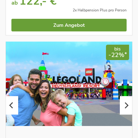
122,- €
ab
2x Halbpension Plus pro Person
Zum Angebot
bis
*
-22%