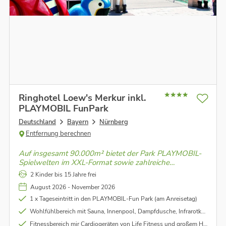
Ringhotel Loew's Merkur inkl.
PLAYMOBIL FunPark
Deutschland
Bayern
Nürnberg
Entfernung berechnen
Auf insgesamt 90.000m² bietet der Park PLAYMOBIL-
Spielwelten im XXL-Format sowie zahlreiche
Aktivspielplätze, Kletter- und Balanciermöglichkeiten.
2 Kinder bis 15 Jahre frei
Es ist seit mehr als 20 Jahren ein beliebtes Ausflugsziel
August 2026 - November 2026
für Familien mit Kindern.
1 x Tageseintritt in den PLAYMOBIL-Fun Park (am Anreisetag)
Wohlfühlbereich mit Sauna, Innenpool, Dampfdusche, Infrarotkabine und medi stream spa - Massageliege
Fitnessbereich mir Cardiogeräten von Life Fitness und großem Hantelrack