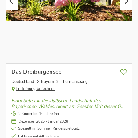
Das Dreiburgensee
Deutschland
Bayern
Thurmansbang
Entfernung berechnen
Eingebettet in die idyllische Landschaft des
Bayerischen Waldes, direkt am Seeufer, lädt dieser Ort
zum Entspannen, Genießen und Entdecken ein – ein
2 Kinder bis 10 Jahre frei
Rückzugsort für unvergessliche Momente.
Dezember 2026 - Januar 2028
Speziell im Sommer: Kinderspielplatz
Exklusiv mit All Inclusive