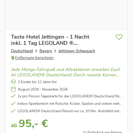
Taste Hotel Jettingen - 1 Nacht
inkl. 1 Tag LEGOLAND ®
Deutschland
Deutschland
Bayern
Jettingen-Scheppach
Entfernung berechnen
Jede Menge Fahrspaß und Attraktionen erwarten Euch
im LEGOLAND® Deutschland: Durch rasante Kurven
auf den Achterbahnen durch die Lüfte, übers Wasser
2 Kinder bis 11 Jahre frei
mit dem Wellenreiter & noch viel mehr.
August 2026 - November 2026
1x pro Person Tageskarte für das LEGOLAND® Deutschland Resort inkludiert
Indoor Spielbereich mit Rutsche, Kicker, Spielen und vielem mehr im Hotel
LEGOLAND® Deutschland Resort nur ca. 10 Min. Autofahrt entfernt
95,- €
ab
1x Frühstück pro Person