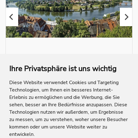
Ihre Privatsphäre ist uns wichtig
Diese Website verwendet Cookies und Targeting
Hotel Franziskushöhe
Technologien, um Ihnen ein besseres Internet-
Erlebnis zu ermöglichen und die Werbung, die Sie
Deutschland
Bayern
Lohr am Main
sehen, besser an Ihre Bedürfnisse anzupassen. Diese
Entfernung berechnen
Technologien nutzen wir außerdem, um Ergebnisse
Im Hotel Franziskushöhe erlebt ihr 4-Sterne-Komfort,
zu messen, um zu verstehen, woher unsere Besucher
Panoramablick über die Mainschleife und die
kommen oder um unsere Website weiter zu
malerische Natur des Spessarts – ideal für Erholung,
2 Kinder bis 1 Jahr frei
Genuss und unvergessliche Abenteuer.
entwickeln.
August 2026 - Dezember 2026