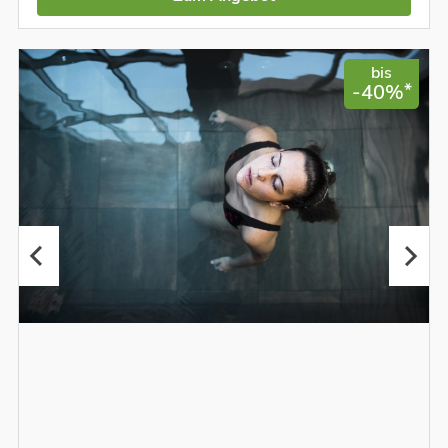
bis
*
-40%