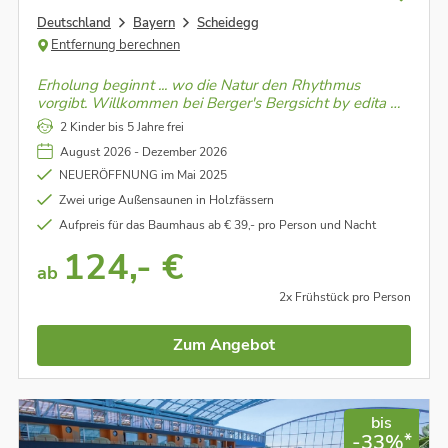
Deutschland
Bayern
Scheidegg
Entfernung berechnen
Erholung beginnt ... wo die Natur den Rhythmus
vorgibt. Willkommen bei Berger's Bergsicht by edita –
einem Ort, an dem die Seele durchatmen und das Herz
2 Kinder bis 5 Jahre frei
aufblühen kann.
August 2026 - Dezember 2026
NEUERÖFFNUNG im Mai 2025
Zwei urige Außensaunen in Holzfässern
Aufpreis für das Baumhaus ab € 39,- pro Person und Nacht
124,- €
ab
2x Frühstück pro Person
Zum Angebot
bis
*
-33%