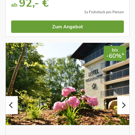
92,- €
ab
1x Frühstück pro Person
Zum Angebot
bis
*
-60%