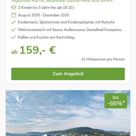
regionale Küche, liebevolle Gastlichkeit und einen
Garten, der zum Innehalten und Wohlfühlen inspiriert.
2 Kinder bis 5 Jahre frei (ab 18.10.)
August 2026 - Dezember 2026
Kindermenü, Spielzimmer und Kinderspielplatz mit Rutsche
Wellnessbereich mit Sauna, Außensauna, Dampfbad Kneipanlage und Ruheraum
Kaffee und Kuchen am Nachmittag
159,- €
ab
2x Vollpension pro Person
Zum Angebot
bis
*
-66%