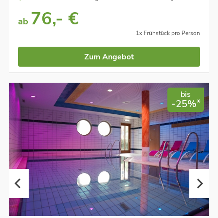
76,- €
ab
1x Frühstück pro Person
Zum Angebot
bis
*
-25%