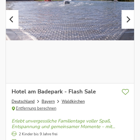
Hotel am Badepark - Flash Sale
Deutschland
Bayern
Waldkirchen
Entfernung berechnen
Erlebt unvergessliche Familientage voller Spaß,
Entspannung und gemeinsamer Momente – mit
direktem Zugang zum Badepark und Wohlfühlkomfort
2 Kinder bis 9 Jahre frei
für Groß und Klein!