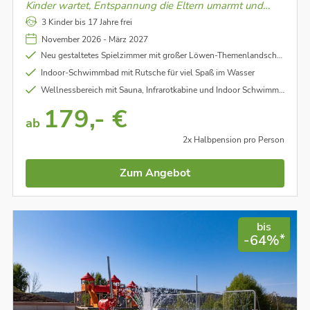
Kinder wartet, Entspannung die Eltern umarmt und
gemeinsame Momente unvergesslich werden.
3 Kinder bis 17 Jahre frei
November 2026 - März 2027
Neu gestaltetes Spielzimmer mit großer Löwen-Themenlandschaft
Indoor-Schwimmbad mit Rutsche für viel Spaß im Wasser
Wellnessbereich mit Sauna, Infrarotkabine und Indoor Schwimmbad
179,- €
ab
2x Halbpension pro Person
Zum Angebot
bis
*
-64%