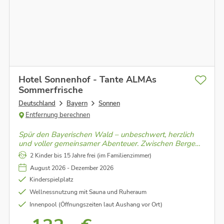
Hotel Sonnenhof - Tante ALMAs
Sommerfrische
Deutschland
Bayern
Sonnen
Entfernung berechnen
Spür den Bayerischen Wald – unbeschwert, herzlich
und voller gemeinsamer Abenteuer. Zwischen Bergen
und Wiesen erlebst Du mit Deiner Familie echte
2 Kinder bis 15 Jahre frei (im Familienzimmer)
Wohlfühlmomente und die pure Lust am Draußensein.
August 2026 - Dezember 2026
Kinderspielplatz
Wellnessnutzung mit Sauna und Ruheraum
Innenpool (Öffnungszeiten laut Aushang vor Ort)