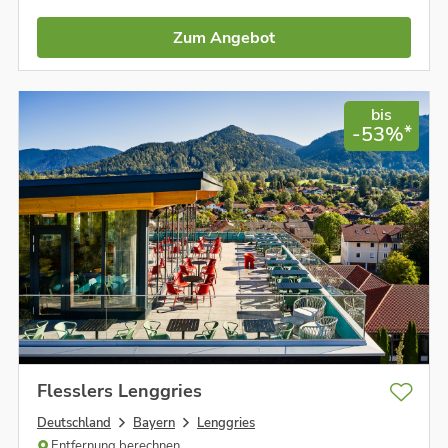
Zum Angebot
bis
*
-53%
Flesslers Lenggries
Deutschland
Bayern
Lenggries
Entfernung berechnen