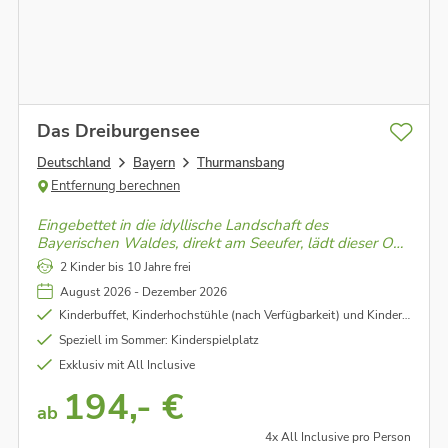
Das Dreiburgensee
Deutschland
Bayern
Thurmansbang
Entfernung berechnen
Eingebettet in die idyllische Landschaft des
Bayerischen Waldes, direkt am Seeufer, lädt dieser Ort
zum Entspannen, Genießen und Entdecken ein – ein
2 Kinder bis 10 Jahre frei
Rückzugsort für unvergessliche Momente.
August 2026 - Dezember 2026
Kinderbuffet, Kinderhochstühle (nach Verfügbarkeit) und Kinderspielzimmer
Speziell im Sommer: Kinderspielplatz
Exklusiv mit All Inclusive
194,- €
ab
4x All Inclusive pro Person