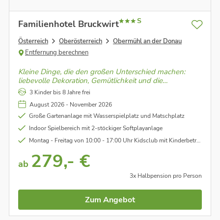
S
Familienhotel Bruckwirt
Österreich
Oberösterreich
Obermühl an der Donau
Entfernung berechnen
Kleine Dinge, die den großen Unterschied machen:
liebevolle Dekoration, Gemütlichkeit und die
persönliche Betreuung durch Familie Steininger von
3 Kinder bis 8 Jahre frei
der Ankunft bis zur Abreise.
August 2026 - November 2026
Große Gartenanlage mit Wasserspielplatz und Matschplatz
Indoor Spielbereich mit 2-stöckiger Softplayanlage
Montag - Freitag von 10:00 - 17:00 Uhr Kidsclub mit Kinderbetreuung für Kinder ab 3 Jahren
279,- €
ab
3x Halbpension pro Person
Zum Angebot