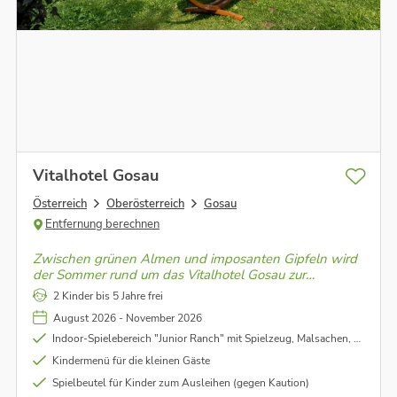
Vitalhotel Gosau
Österreich
Oberösterreich
Gosau
Entfernung berechnen
Zwischen grünen Almen und imposanten Gipfeln wird
der Sommer rund um das Vitalhotel Gosau zur
wohltuenden Auszeit – eingebettet in die Natur des
2 Kinder bis 5 Jahre frei
Dachstein.
August 2026 - November 2026
Indoor-Spielebereich "Junior Ranch" mit Spielzeug, Malsachen, Trampolin und vielem mehr
Kindermenü für die kleinen Gäste
Spielbeutel für Kinder zum Ausleihen (gegen Kaution)