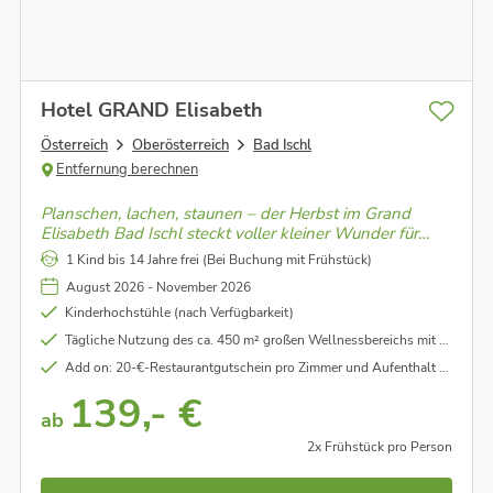
Hotel GRAND Elisabeth
Österreich
Oberösterreich
Bad Ischl
Entfernung berechnen
Planschen, lachen, staunen – der Herbst im Grand
Elisabeth Bad Ischl steckt voller kleiner Wunder für
Groß & Klein. Familienzeit, wie sie schöner nicht sein
1 Kind bis 14 Jahre frei (Bei Buchung mit Frühstück)
könnte!
August 2026 - November 2026
Kinderhochstühle (nach Verfügbarkeit)
Tägliche Nutzung des ca. 450 m² großen Wellnessbereichs mit 2 Saunen und Innenpool
Add on: 20-€-Restaurantgutschein pro Zimmer und Aufenthalt bei Buchung mit Frühstück
139,- €
ab
2x Frühstück pro Person