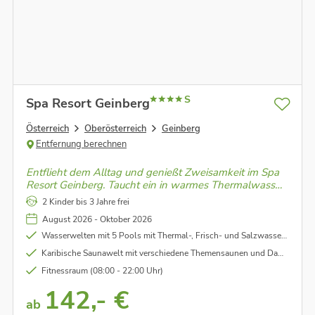
S
Spa Resort Geinberg
Österreich
Oberösterreich
Geinberg
Entfernung berechnen
Entflieht dem Alltag und genießt Zweisamkeit im Spa
Resort Geinberg. Taucht ein in warmes Thermalwasser,
entspannt bei wohltuenden Wellness-Momenten und
2 Kinder bis 3 Jahre frei
erlebt unvergessliche gemeinsame Auszeiten.
August 2026 - Oktober 2026
Wasserwelten mit 5 Pools mit Thermal-, Frisch- und Salzwasser sowie Whirlpools & Massagedüsen
Karibische Saunawelt mit verschiedene Themensaunen und Dampfbäder
Fitnessraum (08:00 - 22:00 Uhr)
142,- €
ab