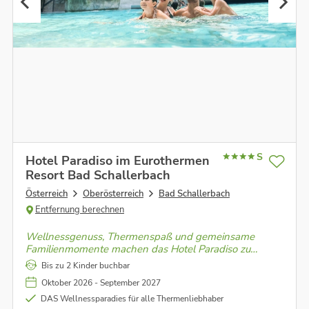
S
Hotel Paradiso im Eurothermen
Resort Bad Schallerbach
Österreich
Oberösterreich
Bad Schallerbach
Entfernung berechnen
Wellnessgenuss, Thermenspaß und gemeinsame
Familienmomente machen das Hotel Paradiso zu
einem der beliebtesten Urlaubsziele für Groß und Klein
Bis zu 2 Kinder buchbar
Oktober 2026 - September 2027
DAS Wellnessparadies für alle Thermenliebhaber