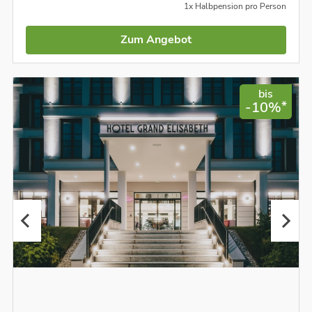
1x Halbpension pro Person
Zum Angebot
bis
*
-10%