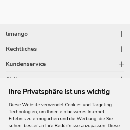
limango
Rechtliches
Kundenservice
Aktionen
Ihre Privatsphäre ist uns wichtig
Shop
Diese Website verwendet Cookies und Targeting
Technologien, um Ihnen ein besseres Internet-
* Die Ersparnis bezieht sich auf die aktuellen Listenpreise der Hotels, bei
Paketangeboten auf die Summe der Preise der Einzelleistungen.
Erlebnis zu ermöglichen und die Werbung, die Sie
**Streichpreise beziehen sich auf die ursprünglichen Preise des Reiseveranstalters.
sehen, besser an Ihre Bedürfnisse anzupassen. Diese