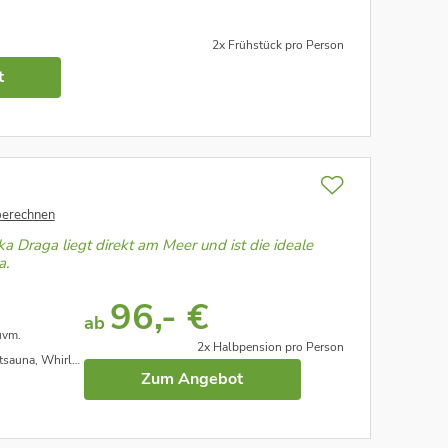
2x Frühstück pro Person
t
berechnen
a Draga liegt direkt am Meer und ist die ideale
a.
96,- €
ab
uvm.
2x Halbpension pro Person
 Whirlpool uvm.
Zum Angebot