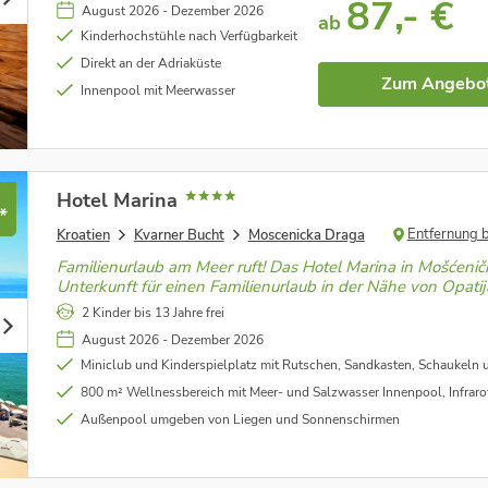
87,- €
August 2026 - Dezember 2026
ab
Kinderhochstühle nach Verfügbarkeit
Direkt an der Adriaküste
Zum Angebo
Innenpool mit Meerwasser
Hotel Marina
*
Entfernung 
Kroatien
Kvarner Bucht
Moscenicka Draga
Familienurlaub am Meer ruft! Das Hotel Marina in Mošćeničk
Unterkunft für einen Familienurlaub in der Nähe von Opatij
2 Kinder bis 13 Jahre frei
August 2026 - Dezember 2026
Miniclub und Kinderspielplatz mit Rutschen, Sandkasten, Schaukeln 
800 m² Wellnessbereich mit Meer- und Salzwasser Innenpool, Infrarotsauna,
Außenpool umgeben von Liegen und Sonnenschirmen