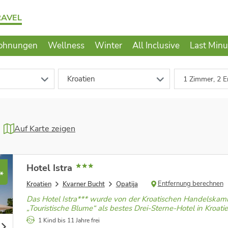
RAVEL
ohnungen
Wellness
Winter
All Inclusive
Last Minu
Kroatien
1 Zimmer, 2 E
Auf Karte zeigen
Hotel Istra
*
Entfernung berechnen
Kroatien
Kvarner Bucht
Opatija
Das Hotel Istra*** wurde von der Kroatischen Handelska
„Touristische Blume“ als bestes Drei-Sterne-Hotel in Kroatie
1 Kind bis 11 Jahre frei