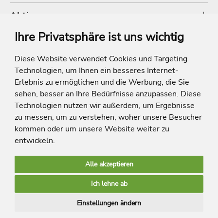
Aktionen
Ihre Privatsphäre ist uns wichtig
Shop
Diese Website verwendet Cookies und Targeting
Technologien, um Ihnen ein besseres Internet-
* Die Ersparnis bezieht sich auf die aktuellen Listenpreise der Hotels, bei
Paketangeboten auf die Summe der Preise der Einzelleistungen.
Erlebnis zu ermöglichen und die Werbung, die Sie
**Streichpreise beziehen sich auf die ursprünglichen Preise des Reiseveranstalters.
sehen, besser an Ihre Bedürfnisse anzupassen. Diese
Technologien nutzen wir außerdem, um Ergebnisse
zu messen, um zu verstehen, woher unsere Besucher
kommen oder um unsere Website weiter zu
entwickeln.
Alle akzeptieren
limango Apps
Ich lehne ab
Mehr Inspiration
Einstellungen ändern