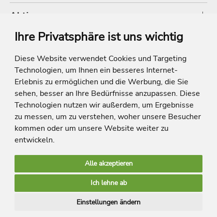
Aktionen
Ihre Privatsphäre ist uns wichtig
Shop
Diese Website verwendet Cookies und Targeting
Technologien, um Ihnen ein besseres Internet-
* Die Ersparnis bezieht sich auf die aktuellen Listenpreise der Hotels, bei
Paketangeboten auf die Summe der Preise der Einzelleistungen.
Erlebnis zu ermöglichen und die Werbung, die Sie
**Streichpreise beziehen sich auf die ursprünglichen Preise des Reiseveranstalters.
sehen, besser an Ihre Bedürfnisse anzupassen. Diese
Technologien nutzen wir außerdem, um Ergebnisse
zu messen, um zu verstehen, woher unsere Besucher
kommen oder um unsere Website weiter zu
entwickeln.
Alle akzeptieren
limango Apps
Ich lehne ab
Mehr Inspiration
Einstellungen ändern