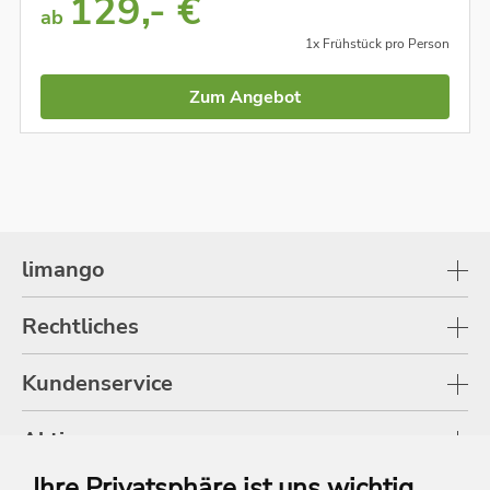
129,- €
ab
1x Frühstück pro Person
Zum Angebot
limango
Rechtliches
Kundenservice
Aktionen
Ihre Privatsphäre ist uns wichtig