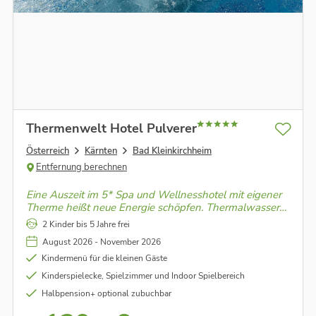
Thermenwelt Hotel Pulverer
Österreich
Kärnten
Bad Kleinkirchheim
Entfernung berechnen
Eine Auszeit im 5* Spa und Wellnesshotel mit eigener
Therme heißt neue Energie schöpfen. Thermalwasser,
das belebt, und Naturerlebnisse im Biosphärenpark
2 Kinder bis 5 Jahre frei
Nockberge, die den Blick weiten.
August 2026 - November 2026
Kindermenü für die kleinen Gäste
Kinderspielecke, Spielzimmer und Indoor Spielbereich
Halbpension+ optional zubuchbar