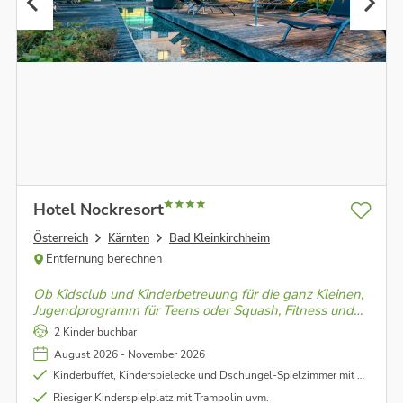
Hotel Nockresort
Österreich
Kärnten
Bad Kleinkirchheim
Entfernung berechnen
Ob Kidsclub und Kinderbetreuung für die ganz Kleinen,
Jugendprogramm für Teens oder Squash, Fitness und
Bouldern – im NockResort kommt bei der ganzen
2 Kinder buchbar
Familie keine Langeweile auf.
August 2026 - November 2026
Kinderbuffet, Kinderspielecke und Dschungel-Spielzimmer mit Baumhaus, Tigerhöhle uvm.
Riesiger Kinderspielplatz mit Trampolin uvm.