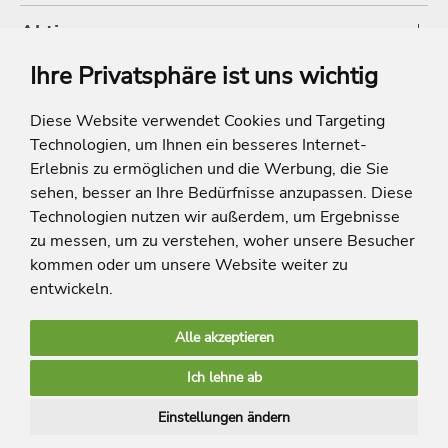
Aktionen
Ihre Privatsphäre ist uns wichtig
Shop
Diese Website verwendet Cookies und Targeting
Technologien, um Ihnen ein besseres Internet-
* Die Ersparnis bezieht sich auf die aktuellen Listenpreise der Hotels, bei
Paketangeboten auf die Summe der Preise der Einzelleistungen.
Erlebnis zu ermöglichen und die Werbung, die Sie
**Streichpreise beziehen sich auf die ursprünglichen Preise des Reiseveranstalters.
sehen, besser an Ihre Bedürfnisse anzupassen. Diese
Technologien nutzen wir außerdem, um Ergebnisse
zu messen, um zu verstehen, woher unsere Besucher
kommen oder um unsere Website weiter zu
entwickeln.
Alle akzeptieren
limango Apps
Ich lehne ab
Mehr Inspiration
Einstellungen ändern