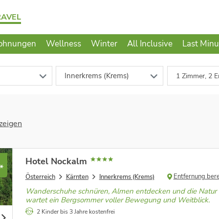
RAVEL
ohnungen
Wellness
Winter
All Inclusive
Last Minu
Innerkrems (Krems)
1 Zimmer, 2 E
zeigen
Hotel Nockalm
*
Entfernung ber
Österreich
Kärnten
Innerkrems (Krems)
Wanderschuhe schnüren, Almen entdecken und die Natur 
wartet ein Bergsommer voller Bewegung und Weitblick.
2 Kinder bis 3 Jahre kostenfrei