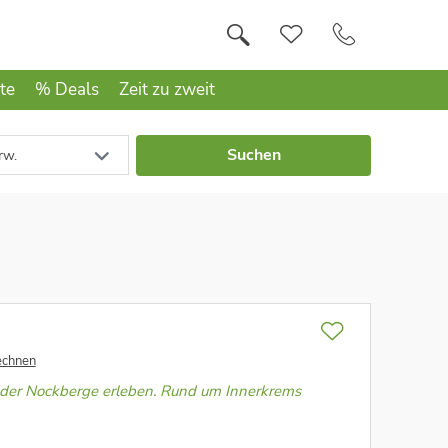
te
% Deals
Zeit zu zweit
Suchen
rw.
echnen
der Nockberge erleben. Rund um Innerkrems