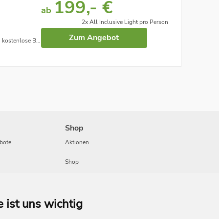
199,- €
ab
2x All Inclusive Light pro Person
Zum Angebot
mit Öffis uvm. (unter Vorbehalt)
Shop
bote
Aktionen
Shop
Travel
e ist uns wichtig