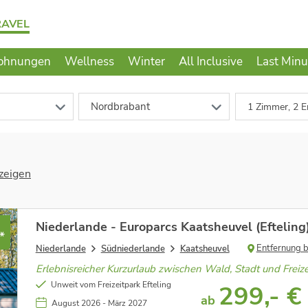
RAVEL
ohnungen
Wellness
Winter
All Inclusive
Last Minu
Nordbrabant
1 Zimmer, 2 E
zeigen
Niederlande - Europarcs Kaatsheuvel (Efteling
*
Entfernung 
Niederlande
Südniederlande
Kaatsheuvel
Erlebnisreicher Kurzurlaub zwischen Wald, Stadt und Freize
Unweit vom Freizeitpark Efteling
299,- €
ab
August 2026 - März 2027