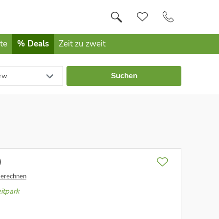
te
% Deals
Zeit zu zweit
Suchen
rw.
)
berechnen
itpark