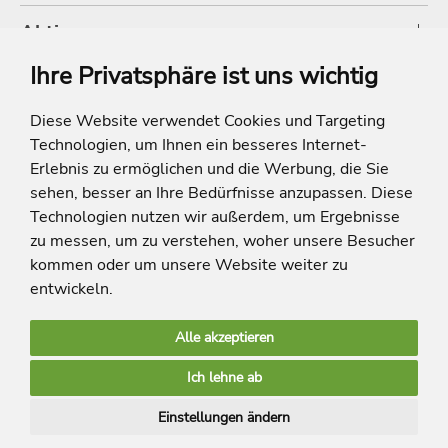
Aktionen
Ihre Privatsphäre ist uns wichtig
Shop
Diese Website verwendet Cookies und Targeting
Technologien, um Ihnen ein besseres Internet-
* Die Ersparnis bezieht sich auf die aktuellen Listenpreise der Hotels, bei
Paketangeboten auf die Summe der Preise der Einzelleistungen.
Erlebnis zu ermöglichen und die Werbung, die Sie
**Streichpreise beziehen sich auf die ursprünglichen Preise des Reiseveranstalters.
sehen, besser an Ihre Bedürfnisse anzupassen. Diese
Technologien nutzen wir außerdem, um Ergebnisse
zu messen, um zu verstehen, woher unsere Besucher
kommen oder um unsere Website weiter zu
entwickeln.
Alle akzeptieren
limango Apps
Ich lehne ab
Mehr Inspiration
Einstellungen ändern