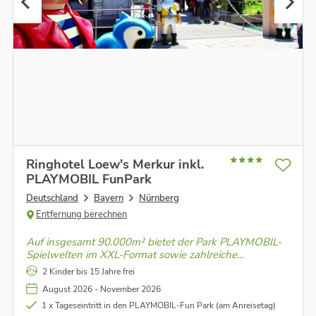
Ringhotel Loew's Merkur inkl.
PLAYMOBIL FunPark
Deutschland
Bayern
Nürnberg
Entfernung berechnen
Auf insgesamt 90.000m² bietet der Park PLAYMOBIL-
Spielwelten im XXL-Format sowie zahlreiche
Aktivspielplätze, Kletter- und Balanciermöglichkeiten.
2 Kinder bis 15 Jahre frei
Es ist seit mehr als 20 Jahren ein beliebtes Ausflugsziel
August 2026 - November 2026
für Familien mit Kindern.
1 x Tageseintritt in den PLAYMOBIL-Fun Park (am Anreisetag)