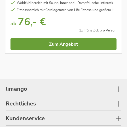
Wohlfühlbereich mit Sauna, Innenpool, Dampfdusche, Infrarotkabine und medi stream spa - Massageliege
Fitnessbereich mir Cardiogeräten von Life Fitness und großem Hantelrack
76,- €
ab
1x Frühstück pro Person
Zum Angebot
limango
Rechtliches
Kundenservice