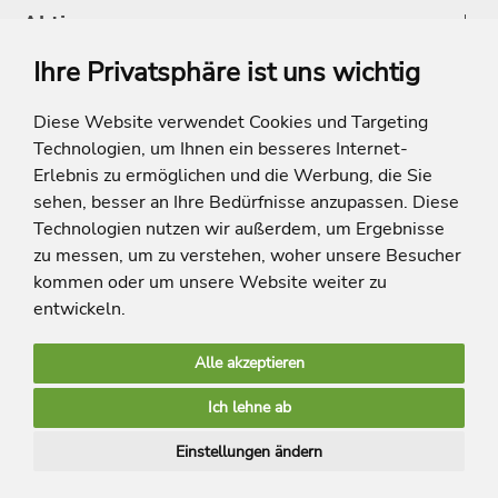
Aktionen
Ihre Privatsphäre ist uns wichtig
Shop
Diese Website verwendet Cookies und Targeting
Technologien, um Ihnen ein besseres Internet-
* Die Ersparnis bezieht sich auf die aktuellen Listenpreise der Hotels, bei
Paketangeboten auf die Summe der Preise der Einzelleistungen.
Erlebnis zu ermöglichen und die Werbung, die Sie
**Streichpreise beziehen sich auf die ursprünglichen Preise des Reiseveranstalters.
sehen, besser an Ihre Bedürfnisse anzupassen. Diese
Technologien nutzen wir außerdem, um Ergebnisse
zu messen, um zu verstehen, woher unsere Besucher
kommen oder um unsere Website weiter zu
entwickeln.
Alle akzeptieren
limango Apps
Ich lehne ab
Mehr Inspiration
Einstellungen ändern