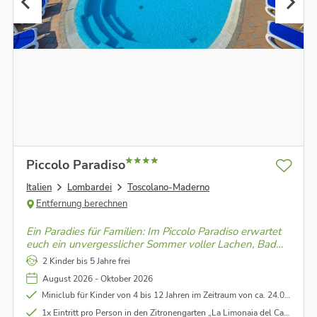
Piccolo Paradiso
Italien
Lombardei
Toscolano-Maderno
Entfernung berechnen
Ein Paradies für Familien: Im Piccolo Paradiso erwartet
euch ein unvergesslicher Sommer voller Lachen, Baden
im Gardasee, Kinderfreude und italienischer
2 Kinder bis 5 Jahre frei
Herzlichkeit – einfach magisch!
August 2026 - Oktober 2026
Miniclub für Kinder von 4 bis 12 Jahren im Zeitraum von ca. 24.05.26 bis 04.09.26
1x Eintritt pro Person in den Zitronengarten „La Limonaia del Castel“ in Limone inklusive (ab 7 Nächten Aufenthalt)