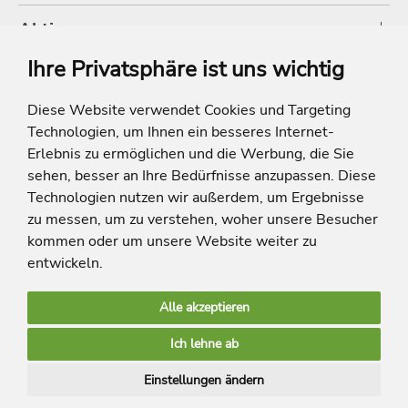
Aktionen
Ihre Privatsphäre ist uns wichtig
Shop
Diese Website verwendet Cookies und Targeting
Technologien, um Ihnen ein besseres Internet-
* Die Ersparnis bezieht sich auf die aktuellen Listenpreise der Hotels, bei
Paketangeboten auf die Summe der Preise der Einzelleistungen.
Erlebnis zu ermöglichen und die Werbung, die Sie
**Streichpreise beziehen sich auf die ursprünglichen Preise des Reiseveranstalters.
sehen, besser an Ihre Bedürfnisse anzupassen. Diese
Technologien nutzen wir außerdem, um Ergebnisse
zu messen, um zu verstehen, woher unsere Besucher
kommen oder um unsere Website weiter zu
entwickeln.
Alle akzeptieren
limango Apps
Ich lehne ab
Mehr Inspiration
Einstellungen ändern