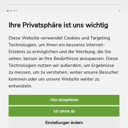
Aktionen
Ihre Privatsphäre ist uns wichtig
Shop
Diese Website verwendet Cookies und Targeting
Technologien, um Ihnen ein besseres Internet-
* Die Ersparnis bezieht sich auf die aktuellen Listenpreise der Hotels, bei
Paketangeboten auf die Summe der Preise der Einzelleistungen.
Erlebnis zu ermöglichen und die Werbung, die Sie
**Streichpreise beziehen sich auf die ursprünglichen Preise des Reiseveranstalters.
sehen, besser an Ihre Bedürfnisse anzupassen. Diese
Technologien nutzen wir außerdem, um Ergebnisse
zu messen, um zu verstehen, woher unsere Besucher
kommen oder um unsere Website weiter zu
entwickeln.
Alle akzeptieren
limango Apps
Ich lehne ab
Mehr Inspiration
Einstellungen ändern