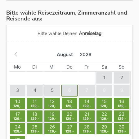
Bitte wähle Reisezeitraum, Zimmeranzahl und
Reisende aus:
Bitte wähle Deinen
Anreisetag
:
August
2026
Mo
Di
Mi
Do
Fr
Sa
So
1
2
3
4
5
6
7
8
9
10
11
12
13
14
15
16
129,-
129,-
129,-
129,-
129,-
129,-
129,-
17
18
19
20
21
22
23
129,-
129,-
129,-
129,-
129,-
129,-
129,-
24
25
26
27
28
29
30
129,-
129,-
129,-
129,-
129,-
129,-
129,-