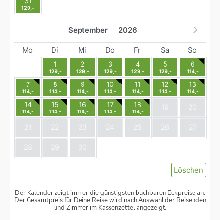
31
129,-
September
2026
Mo
Di
Mi
Do
Fr
Sa
So
1
2
3
4
5
6
129,-
129,-
129,-
129,-
129,-
114,-
7
8
9
10
11
12
13
114,-
114,-
114,-
114,-
114,-
114,-
114,-
14
15
16
17
18
19
20
114,-
114,-
114,-
114,-
114,-
21
22
23
24
25
26
27
28
29
30
Löschen
Der Kalender zeigt immer die günstigsten buchbaren Eckpreise an.
Der Gesamtpreis für Deine Reise wird nach Auswahl der Reisenden
und Zimmer im Kassenzettel angezeigt.