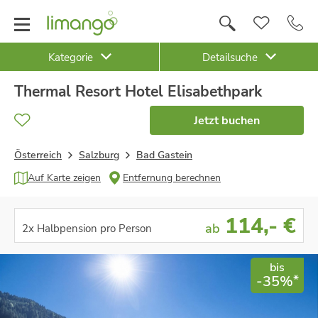
Kategorie
Detailsuche
Thermal Resort Hotel Elisabethpark
Jetzt buchen
Österreich
Salzburg
Bad Gastein
Auf Karte zeigen
Entfernung berechnen
114
,- €
ab
2x Halbpension pro Person
bis
*
-35%