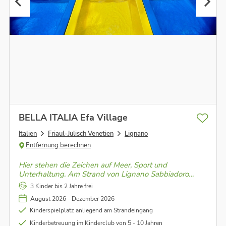
BELLA ITALIA Efa Village
Italien
Friaul-Julisch Venetien
Lignano
Entfernung berechnen
Hier stehen die Zeichen auf Meer, Sport und
Unterhaltung. Am Strand von Lignano Sabbiadoro
erwartet Dich ein großer Wasserpark mit
3 Kinder bis 2 Jahre frei
Wasserrutschen, zwei Olympia-Schwimmbecken, eine
August 2026 - Dezember 2026
Sporthalle und Outdoor-Sportanlagen.
Kinderspielplatz anliegend am Strandeingang
Kinderbetreuung im Kinderclub von 5 - 10 Jahren