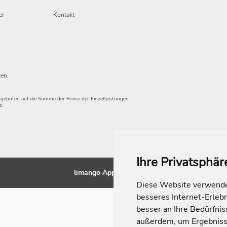
er
Kontakt
gen
angeboten auf die Summe der Preise der Einzelleistungen.
s.
Ihre Privatsphär
limango Apps
Diese Website verwendet
besseres Internet-Erleb
besser an Ihre Bedürfni
außerdem, um Ergebniss