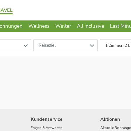
RAVEL
wohnungen
Wellness
Winter
All Inclusive
Last Min
Reiseziel
1 Zimmer, 2 E
Kundenservice
Aktionen
Fragen & Antworten
Aktuelle Reiseange