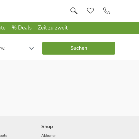
ute
% Deals
Zeit zu zweit
Suchen
rw.
Shop
bote
Aktionen