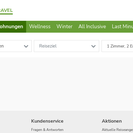
RAVEL
wohnungen
Wellness
Winter
All Inclusive
Last Min
en
Reiseziel
1 Zimmer, 2 E
Kundenservice
Aktionen
Fragen & Antworten
Aktuelle Reiseange