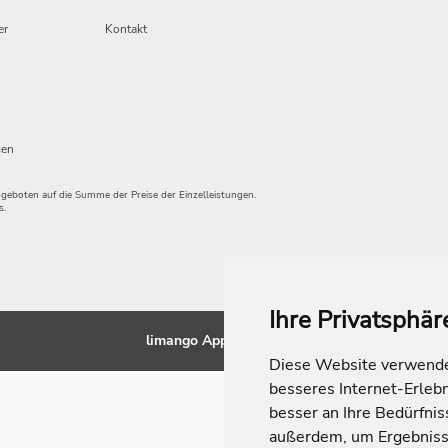
er
Kontakt
gen
angeboten auf die Summe der Preise der Einzelleistungen.
s.
Ihre Privatsphär
limango Apps
Diese Website verwendet
besseres Internet-Erleb
besser an Ihre Bedürfni
außerdem, um Ergebniss