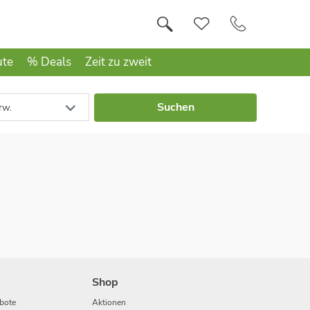
ute
% Deals
Zeit zu zweit
Suchen
rw.
Shop
bote
Aktionen