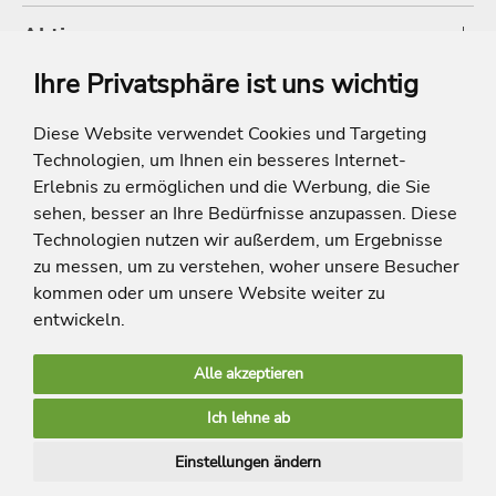
Aktionen
Ihre Privatsphäre ist uns wichtig
Shop
Diese Website verwendet Cookies und Targeting
Technologien, um Ihnen ein besseres Internet-
* Die Ersparnis bezieht sich auf die aktuellen Listenpreise der Hotels, bei
Paketangeboten auf die Summe der Preise der Einzelleistungen.
Erlebnis zu ermöglichen und die Werbung, die Sie
**Streichpreise beziehen sich auf die ursprünglichen Preise des Reiseveranstalters.
sehen, besser an Ihre Bedürfnisse anzupassen. Diese
Technologien nutzen wir außerdem, um Ergebnisse
zu messen, um zu verstehen, woher unsere Besucher
kommen oder um unsere Website weiter zu
entwickeln.
Alle akzeptieren
limango Apps
Ich lehne ab
Mehr Inspiration
Einstellungen ändern