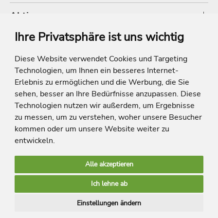
Aktionen
Ihre Privatsphäre ist uns wichtig
Shop
Diese Website verwendet Cookies und Targeting
Technologien, um Ihnen ein besseres Internet-
* Die Ersparnis bezieht sich auf die aktuellen Listenpreise der Hotels, bei
Paketangeboten auf die Summe der Preise der Einzelleistungen.
Erlebnis zu ermöglichen und die Werbung, die Sie
**Streichpreise beziehen sich auf die ursprünglichen Preise des Reiseveranstalters.
sehen, besser an Ihre Bedürfnisse anzupassen. Diese
Technologien nutzen wir außerdem, um Ergebnisse
zu messen, um zu verstehen, woher unsere Besucher
kommen oder um unsere Website weiter zu
entwickeln.
Alle akzeptieren
limango Apps
Ich lehne ab
Mehr Inspiration
Einstellungen ändern