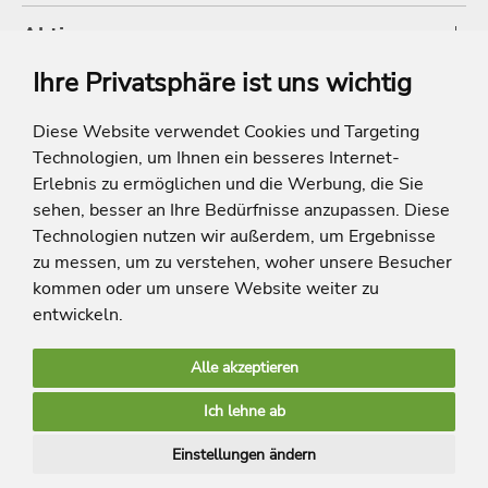
Aktionen
Ihre Privatsphäre ist uns wichtig
Shop
Diese Website verwendet Cookies und Targeting
Technologien, um Ihnen ein besseres Internet-
* Die Ersparnis bezieht sich auf die aktuellen Listenpreise der Hotels, bei
Paketangeboten auf die Summe der Preise der Einzelleistungen.
Erlebnis zu ermöglichen und die Werbung, die Sie
**Streichpreise beziehen sich auf die ursprünglichen Preise des Reiseveranstalters.
sehen, besser an Ihre Bedürfnisse anzupassen. Diese
Technologien nutzen wir außerdem, um Ergebnisse
zu messen, um zu verstehen, woher unsere Besucher
kommen oder um unsere Website weiter zu
entwickeln.
Alle akzeptieren
limango Apps
Ich lehne ab
Mehr Inspiration
Einstellungen ändern